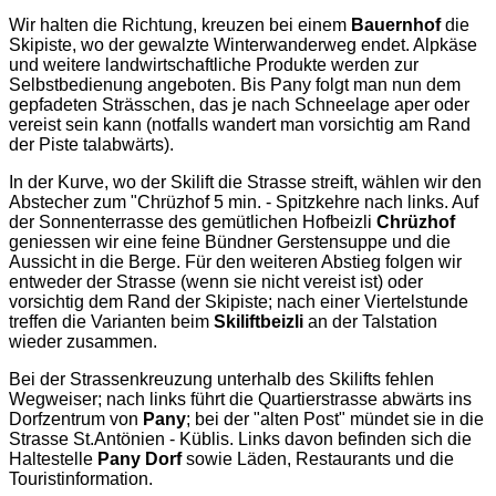
Wir halten die Richtung, kreuzen bei einem
Bauernhof
die
Skipiste, wo der gewalzte Winterwanderweg endet. Alpkäse
und weitere landwirtschaftliche Produkte werden zur
Selbstbedienung angeboten. Bis Pany folgt man nun dem
gepfadeten Strässchen, das je nach Schneelage aper oder
vereist sein kann (notfalls wandert man vorsichtig am Rand
der Piste talabwärts).
In der Kurve, wo der Skilift die Strasse streift, wählen wir den
Abstecher zum "Chrüzhof 5 min. - Spitzkehre nach links. Auf
der Sonnenterrasse des gemütlichen Hofbeizli
Chrüzhof
geniessen wir eine feine Bündner Gerstensuppe und die
Aussicht in die Berge. Für den weiteren Abstieg folgen wir
entweder der Strasse (wenn sie nicht vereist ist) oder
vorsichtig dem Rand der Skipiste; nach einer Viertelstunde
treffen die Varianten beim
Skiliftbeizli
an der Talstation
wieder zusammen.
Bei der Strassenkreuzung unterhalb des Skilifts fehlen
Wegweiser; nach links führt die Quartierstrasse abwärts ins
Dorfzentrum von
Pany
; bei der "alten Post" mündet sie in die
Strasse St.Antönien - Küblis. Links davon befinden sich die
Haltestelle
Pany Dorf
sowie Läden, Restaurants und die
Touristinformation.