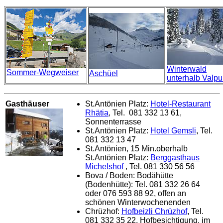
Winterwald
Sommer-Wegweiser
Aschüel
unterhalb Valp
Gasthäuser
St.Antönien Platz:
Hotel-Restaurant
Rhätia
, Tel. 081 332 13 61,
Sonnenterrasse
St.Antönien Platz:
Hotel Gemsli
, Tel.
081 332 13 47
St.Antönien, 15 Min.oberhalb
St.Antönien Platz:
Berggasthaus
Michelshof
, Tel. 081 330 56 56
Bova / Boden: Bodähütte
(Bodenhütte): Tel. 081 332 26 64
oder 076 593 88 92, offen an
schönen Winterwochenenden
Chrüzhof:
Hofbeizli Chrüzhof
, Tel.
081 332 35 22, Hofbesichtigung, im