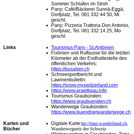
Sommer Schlafen im Stroh
Pany: Café/Bäckerei Sunnä-Eggä,
Dorfplatz, Tel. 081 332 44 50, Mi
geschl.
Pany: Pizzeria Trattoria Don Antonio,
Dorfplatz, Tel. 081 332 14 25, Mo
geschl.
Links
Tourismus Pany - St.Antönien
F
ixlinien und Rufbusse für die letzten
Kilometer ab der Endhaltestelle des
öffentlichen Verkehrs:
https://busalpin.ch
Schneesportbericht und
Lawinenbulletin:
https://snow.myswitzerland.com
https://www.praettigau.info
Tourismus Graubünden:
https://www.graubuenden.ch
Wanderwege Graubünden:
https://www.buendnerwanderwege.ch
Karten und
Digitale Karte:
ttp://map.wanderland.ch
,
Bücher
Wanderwegnetz der Schweiz