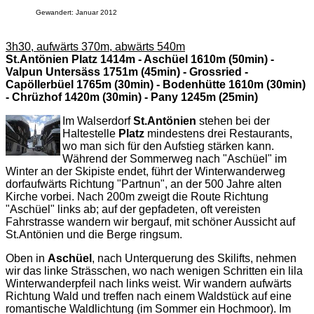
Gewandert: Januar 2012
3h30, aufwärts 370m, abwärts 540m
St.Antönien Platz 1414m - Aschüel 1610m (50min) -
Valpun Untersäss 1751m (45min) - Grossried -
Capöllerbüel 1765m (30min) - Bodenhütte 1610m (30min)
- Chrüzhof 1420m (30min) - Pany 1245m (25min)
Im Walserdorf
St.Antönien
stehen bei der
Haltestelle
Platz
mindestens drei Restaurants,
wo man sich für den Aufstieg stärken kann.
Während der Sommerweg nach "Aschüel" im
Winter an der Skipiste endet, führt der Winterwanderweg
dorfaufwärts Richtung "Partnun", an der 500 Jahre alten
Kirche vorbei. Nach 200m zweigt die Route Richtung
"Aschüel" links ab; auf der gepfadeten, oft vereisten
Fahrstrasse wandern wir bergauf, mit schöner Aussicht auf
St.Antönien und die Berge ringsum.
Oben in
Aschüel
, nach Unterquerung des Skilifts, nehmen
wir das linke Strässchen, wo nach wenigen Schritten ein lila
Winterwanderpfeil nach links weist. Wir wandern aufwärts
Richtung Wald und treffen nach einem Waldstück auf eine
romantische Waldlichtung (im Sommer ein Hochmoor). Im