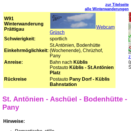
zur Titelseite
alle Winterwanderungen
W91
Winterwanderung
Webcam
Prättigau
Grüsch
Schwierigkeit:
sportlich
St.Antönien, Bodenhütte
Einkehrmöglichkeit:
(Wochenende), Chrüzhof,
Pany
z
(
Anreise:
Bahn nach
Küblis
S
Postauto
Küblis - St.Antönien
Platz
Rückreise
Postauto
Pany Dorf - Küblis
Bahnstation
St. Antönien - Aschüel - Bodenhütte -
Pany
Hinweise: