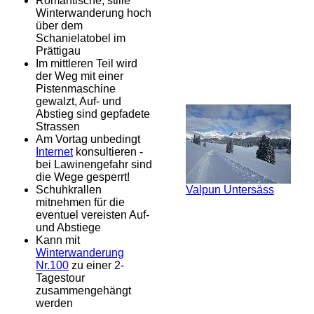
Romantische, stille
Winterwanderung hoch
über dem
Schanielatobel im
Prättigau
Im mittleren Teil wird
der Weg mit einer
Pistenmaschine
gewalzt, Auf- und
Abstieg sind gepfadete
Strassen
Am Vortag unbedingt
Internet
konsultieren -
bei Lawinengefahr sind
die Wege gesperrt!
Schuhkrallen
Valpun Untersäss
mitnehmen für die
eventuel vereisten Auf-
und Abstiege
Kann mit
Winterwanderung
Nr.100
zu einer 2-
Tagestour
zusammengehängt
werden