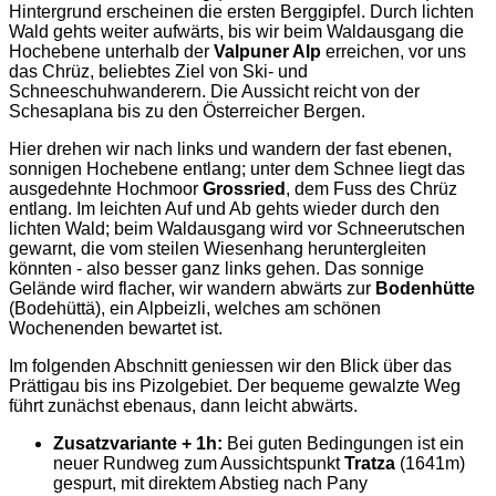
Hintergrund erscheinen die ersten Berggipfel. Durch lichten
Wald gehts weiter aufwärts, bis wir beim Waldausgang die
Hochebene unterhalb der
Valpuner Alp
erreichen, vor uns
das Chrüz, beliebtes Ziel von Ski- und
Schneeschuhwanderern. Die Aussicht reicht von der
Schesaplana bis zu den Österreicher Bergen.
Hier drehen wir nach links und wandern der fast ebenen,
sonnigen Hochebene entlang; unter dem Schnee liegt das
ausgedehnte Hochmoor
Grossried
, dem Fuss des Chrüz
entlang. Im leichten Auf und Ab gehts wieder durch den
lichten Wald; beim Waldausgang wird vor Schneerutschen
gewarnt, die vom steilen Wiesenhang heruntergleiten
könnten - also besser ganz links gehen. Das sonnige
Gelände wird flacher, wir wandern abwärts zur
Bodenhütte
(Bodehüttä), ein Alpbeizli, welches am schönen
Wochenenden bewartet ist.
Im folgenden Abschnitt geniessen wir den Blick über das
Prättigau bis ins Pizolgebiet. Der bequeme gewalzte Weg
führt zunächst ebenaus, dann leicht abwärts.
Zusatzvariante + 1h:
Bei guten Bedingungen ist ein
neuer Rundweg zum Aussichtspunkt
Tratza
(1641m)
gespurt, mit direktem Abstieg nach Pany