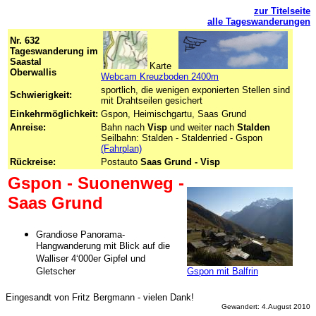
zur Titelseite
alle Tageswanderungen
Nr. 632
Tageswanderung im
Saastal
Karte
-
Oberwallis
Webcam Kreuzboden 2400m
sportlich, die wenigen exponierten Stellen sind
Schwierigkeit:
mit Drahtseilen gesichert
Einkehrmöglichkeit:
Gspon, Heimischgartu, Saas Grund
Anreise:
Bahn nach
Visp
und weiter nach
Stalden
Seilbahn: Stalden - Staldenried - Gspon
-
(Fahrplan)
Rückreise:
Postauto
Saas Grund - Visp
Gspon - Suonenweg -
Saas Grund
Grandiose Panorama-
Hangwanderung mit Blick auf die
Walliser 4‘000er Gipfel und
Gspon mit Balfrin
Gletscher
Eingesandt von Fritz Bergmann - vielen Dank!
Gewandert: 4.August 2010