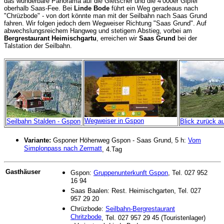
das wunderbare Panorama auf die Gletscher und die 4‘000er Gipfel
oberhalb Saas-Fee. Bei
Linde Bode
führt ein Weg geradeaus nach
"Chrüzbode" - von dort könnte man mit der Seilbahn nach Saas Grund
fahren. Wir folgen jedoch dem Wegweiser Richtung "Saas Grund". Auf
abwechslungsreichem Hangweg und stetigem Abstieg, vorbei am
Bergrestaurant Heimischgartu
, erreichen wir
Saas Grund
bei der
Talstation der Seilbahn.
Wegweiser in Gspon
Seilbahn Stalden - Gspon
Blick zurück a
Variante:
Gsponer Höhenweg Gspon - Saas Grund, 5 h:
Vom
Simplonpass nach Zermatt
, 4.Tag
Gasthäuser
Gspon:
Gruppenunterkunft Gspon
, Tel. 027 952
16 94
Saas Baalen: Rest. Heimischgarten, Tel. 027
957 29 20
Chrüzbode:
Seilbahn-Bergrestaurant
Chritzbode
, Tel. 027 957 29 45 (Touristenlager)