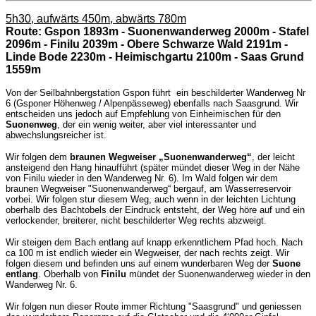
5h30, aufwärts 450m, abwärts 780m
Route: Gspon 1893m - Suonenwanderweg 2000m - Stafel
2096m - Finilu 2039m - Obere Schwarze Wald 2191m -
Linde Bode 2230m - Heimischgartu 2100m - Saas Grund
1559m
Von der Seilbahnbergstation Gspon führt ein beschilderter Wanderweg Nr
6 (Gsponer Höhenweg / Alpenpässeweg) ebenfalls nach Saasgrund. Wir
entscheiden uns jedoch auf Empfehlung von Einheimischen für den
Suonenweg
, der ein wenig weiter, aber viel interessanter und
abwechslungsreicher ist.
Wir folgen dem
braunen Wegweiser „Suonenwanderweg“
, der leicht
ansteigend den Hang hinaufführt (später mündet dieser Weg in der Nähe
von Finilu wieder in den Wanderweg Nr. 6). Im Wald folgen wir dem
braunen Wegweiser "Suonenwanderweg“ bergauf, am Wasserreservoir
vorbei. Wir folgen stur diesem Weg, auch wenn in der leichten Lichtung
oberhalb des Bachtobels der Eindruck entsteht, der Weg höre auf und ein
verlockender, breiterer, nicht beschilderter Weg rechts abzweigt.
Wir steigen dem Bach entlang auf knapp erkenntlichem Pfad hoch. Nach
ca 100 m ist endlich wieder ein Wegweiser, der nach rechts zeigt. Wir
folgen diesem und befinden uns auf einem wunderbaren Weg der
Suone
entlang
. Oberhalb von
Finilu
mündet der Suonenwanderweg wieder in den
Wanderweg Nr. 6.
Wir folgen nun dieser Route immer Richtung "Saasgrund" und geniessen