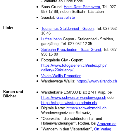
- Variante ab Linde Bode
Saas Grund:
Hotel-Rest.Primavera
, Tel. 027
957 17 88, neben Seilbahn-Talstation
Saastal:
Gastroliste
Links
Tourismus Staldenried - Gspon
, Tel. 027 952
16 46
Luftseilbahn
Gspon - Staldenried - Stalden,
ganzjährig, Tel. 027 952 12 35
Seilbahn Kreuzboden - Saas Grund
, Tel. 027
958 15 80
Fotogalerie Giw - Gspon:
https://www.fotogalerien.ch/index.php?
gallery=294&lang=1
Valais/Wallis Promotion
Wanderwege Wallis:
https://www.valrando.ch
Karten und
Wanderkarte 1:50'000 Blatt 274T Visp, bei
Bücher
https://www.schweizer-wanderwege.ch
oder
https://shop.swisstopo.admin.ch/
Digitale Karte:
https://schweizmobil.ch
,
Wanderwegnetz der Schweiz,
"Oberwallis - die schönsten Tal- und
Höhenwanderungen", Rother, bei
Amazon.de
"Wandern in den Vispertälern",
Ott Verlag