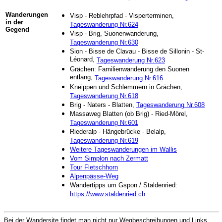
Wanderungen
Visp - Reblehrpfad - Visperterminen,
in der
Tageswanderung Nr.624
Gegend
Visp - Brig, Suonenwanderung,
Tageswanderung Nr.630
Sion - Bisse de Clavau - Bisse de Sillonin - St-
Léonard,
Tageswanderung Nr.623
Grächen: Familienwanderung den Suonen
entlang,
Tageswanderung Nr.616
Kneippen und Schlemmern in Grächen,
Tageswanderung Nr.618
Brig - Naters - Blatten,
Tageswanderung Nr.608
Massaweg Blatten (ob Brig) - Ried-Mörel,
Tageswanderung Nr.601
Riederalp - Hängebrücke - Belalp,
Tageswanderung Nr.619
Weitere Tageswanderungen im Wallis
Vom Simplon nach Zermatt
Tour Fletschhorn
Alpenpässe-Weg
Wandertipps um Gspon / Staldenried:
https://www.staldenried.ch
Bei der Wandersite findet man nicht nur Wegbeschreibungen und Links