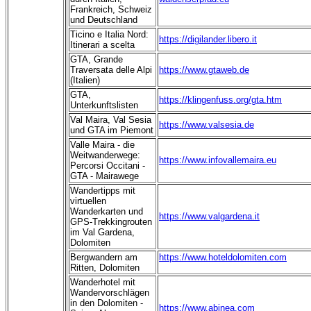
Frankreich, Schweiz
und Deutschland
Ticino e Italia Nord:
https://digilander.libero.it
Itinerari a scelta
GTA, Grande
Traversata delle Alpi
https://www.gtaweb.de
(Italien)
GTA,
https://klingenfuss.org/gta.htm
Unterkunftslisten
Val Maira, Val Sesia
https://www.valsesia.de
und GTA im Piemont
Valle Maira - die
Weitwanderwege:
https://www.infovallemaira.eu
Percorsi Occitani -
GTA - Mairawege
Wandertipps mit
virtuellen
Wanderkarten und
https://www.valgardena.it
GPS-Trekkingrouten
im Val Gardena,
Dolomiten
Bergwandern am
https://www.hoteldolomiten.com
Ritten, Dolomiten
Wanderhotel mit
Wandervorschlägen
in den Dolomiten -
https://www.abinea.com