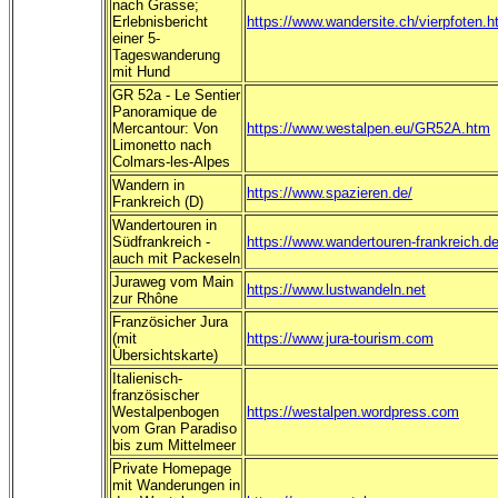
nach Grasse;
Erlebnisbericht
https://www.wandersite.ch/vierpfoten.h
einer 5-
Tageswanderung
mit Hund
GR 52a - Le Sentier
Panoramique de
Mercantour: Von
https://www.westalpen.eu/GR52A.htm
Limonetto nach
Colmars-les-Alpes
Wandern in
https://www.spazieren.de/
Frankreich (D)
Wandertouren in
Südfrankreich -
https://www.wandertouren-frankreich.d
auch mit Packeseln
Juraweg vom Main
https://www.lustwandeln.net
zur Rhône
Französicher Jura
(mit
https://www.jura-tourism.com
Übersichtskarte)
Italienisch-
französischer
Westalpenbogen
https://westalpen.wordpress.com
vom Gran Paradiso
bis zum Mittelmeer
Private Homepage
mit Wanderungen in