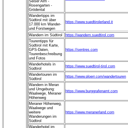
Seiser Alm -
Rosengarten -
Grödental
Wandertipps im
Südtirol mit über
https://www.suedtirolerland.it
17.000 km Wander-
und Forstwegen
Wandern im Südtirol
https://wandern.suedtirol.com
Tourentipps für
Südtirol mit Karte,
GPS-Daten,
https://sentres.com
Tourenbeschreibung
und Fotos
Wanderhotels in
https://www.suedtirol-tirol.com
Südtirol
Wandertouren im
https://www.ploerr.com/wandertouren
Südtirol
Wandern in Meran
und Umgebung:
https://www.burggrafenamt.com
Waalwege, Meraner
Höhenweg
Meraner Höhenweg,
Waalwege und
weitere
https://www.meranerland.com
Wanderungen im
Südtirol
Wanderhotel im