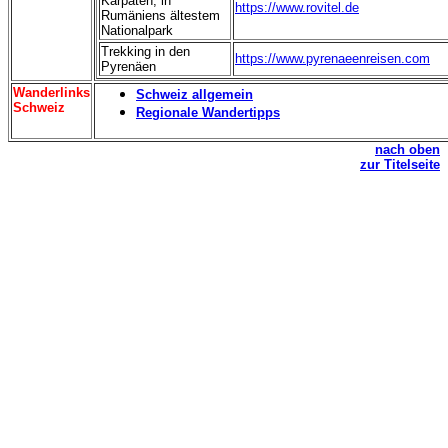
Karpaten, in
https://www.rovitel.de
Rumäniens ältestem
Nationalpark
Trekking in den
https://www.pyrenaeenreisen.com
Pyrenäen
Wanderlinks
Schweiz allgemein
Schweiz
Regionale Wandertipps
nach oben
zur Titelseite