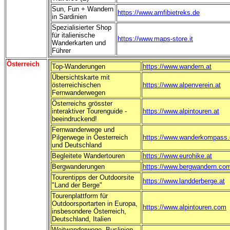
Sun, Fun + Wandern
https://www.amfibietreks.de
in Sardinien
--
Spezialisierter Shop
für italienische
https://www.maps-store.it
Wanderkarten und
Führer
Österreich
Top-Wanderungen
https://www.wandern.at
Übersichtskarte mit
österreichischen
https://www.alpenverein.at
Fernwanderwegen
Österreichs grösster
interaktiver Tourenguide -
https://www.alpintouren.at
beeindruckend!
Fernwanderwege und
Pilgerwege in Oesterreich
https://www.wanderkompass.
und Deutschland
Begleitete Wandertouren
https://www.eurohike.at
Bergwanderungen
https://www.bergwandern.co
Tourentipps der Outdoorsite
https://www.landderberge.at
"Land der Berge"
Tourenplattform für
Outdoorsportarten in Europa,
https://www.alpintouren.com
insbesondere Österreich,
Deutschland, Italien
Weitwanderwege, Buslinien,