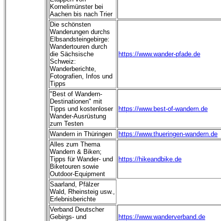
Kornelimünster bei
Aachen bis nach Trier
Die schönsten
Wanderungen durchs
Elbsandsteingebirge:
Wandertouren durch
die Sächsische
https://www.wander-pfade.de
Schweiz:
Wanderberichte,
Fotografien, Infos und
Tipps
"Best of Wandern-
Destinationen" mit
Tipps und kostenloser
https://www.best-of-wandern.de
Wander-Ausrüstung
zum Testen
Wandern in Thüringen
https://www.thueringen-wandern.de
Alles zum Thema
Wandern & Biken;
Tipps für Wander- und
https://hikeandbike.de
Biketouren sowie
Outdoor-Equipment
Saarland, Pfälzer
Wald, Rheinsteig usw.,
Erlebnisberichte
Verband Deutscher
Gebirgs- und
https://www.wanderverband.de