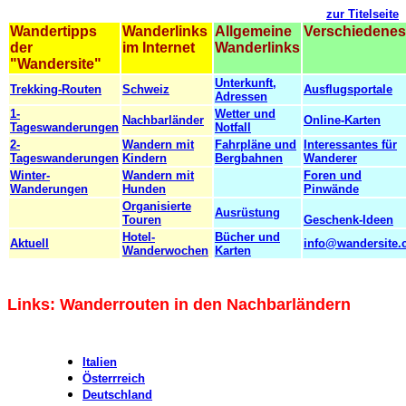
zur Titelseite
Wandertipps
Wanderlinks
Allgemeine
Verschiedenes
der
im Internet
Wanderlinks
"Wandersite"
Unterkunft,
Trekking-Routen
Schweiz
Ausflugsportale
Adressen
1-
Wetter und
Nachbarländer
Online-Karten
Tageswanderungen
Notfall
2-
Wandern mit
Fahrpläne und
Interessantes für
Tageswanderungen
Kindern
Bergbahnen
Wanderer
Winter-
Wandern mit
Foren und
Wanderungen
Hunden
Pinwände
Organisierte
Ausrüstung
Touren
Geschenk-Ideen
Hotel-
Bücher und
Aktuell
info@wandersite.
Wanderwochen
Karten
Links: Wanderrouten in den Nachbarländern
Italien
Österrreich
Deutschland