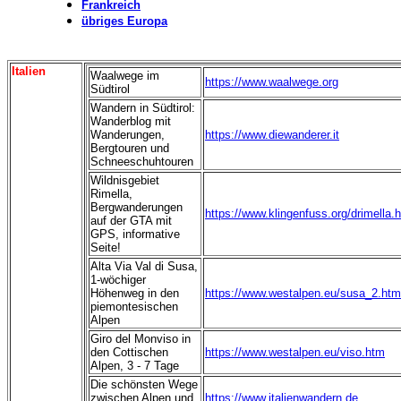
Frankreich
übriges Europa
Italien
Waalwege im
https://www.waalwege.org
Südtirol
Wandern in Südtirol:
Wanderblog mit
Wanderungen,
https://www.diewanderer.it
Bergtouren und
Schneeschuhtouren
Wildnisgebiet
Rimella,
Bergwanderungen
https://www.klingenfuss.org/drimella.
auf der GTA mit
GPS, informative
Seite!
Alta Via Val di Susa,
1-wöchiger
Höhenweg in den
https://www.westalpen.eu/susa_2.htm
piemontesischen
Alpen
Giro del Monviso in
den Cottischen
https://www.westalpen.eu/viso.htm
Alpen, 3 - 7 Tage
Die schönsten Wege
zwischen Alpen und
https://www.italienwandern.de