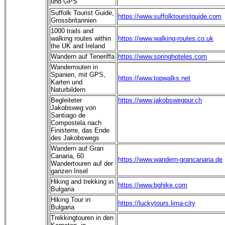
und GPS
Suffolk Tourist Guide,
https://www.suffolktouristguide.com
Grossbritannien
1000 trails and
walking routes within
https://www.walking-routes.co.uk
the UK and Ireland
Wandern auf Teneriffa
https://www.springhoteles.com
Wanderrouten in
Spanien, mit GPS,
https://www.topwalks.net
Karten und
Naturbildern
Begleiteter
https://www.jakobswegpur.ch
Jakobsweg von
Santiago de
Compostela nach
Finisterre, das Ende
des Jakobswegs
Wandern auf Gran
Canaria, 60
https://www.wandern-grancanaria.de
Wandertouren auf der
ganzen Insel
Hiking and trekking in
https://www.bghike.com
Bulgaria
Hiking Tour in
https://luckytours.lima-city
Bulgaria
Trekkingtouren in den