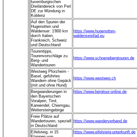
luxemburgischen
Dreiländereck von Perl
DE
zur Mündung in
Koblenz
Auf den Spuren der
Hugenotten und
Waldenser: 1'800 km
https://www.hugenotten-
durch Italien,
waldenserpfad.eu
Frankreich, Schweiz
und Deutschland
Tourentipps,
Tourenvorschläge zu
https://www.schoenebergtouren.de
Berg- und
Wandertouren
Westweg Pforzheim -
Basel, geführtes
https://www.westweg.ch
Wandern ohne Gepäck
(mit und ohne Hund)
Bergwanderungen in
https://www.bergtour-online.de
den Bayerischen
Voralpen, Tirol,
Karwendel, Chiemgau,
Wettersteingebirge
Freie Plätze auf
Wandertouren, speziell
https://www.wanderverband.de
in Deutschland
Eifelsteig; in 15
https://www.eifelsteig-unterkunft.de
Etappen von