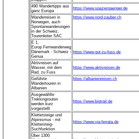
490 Wandertipps aus
https://www.spaziergaenger.de
ganz Europa
Wanderreisen in
https://www.nord-zauber.ch
Norwegen, auch
Spontanwanderungen
in der Schweiz,
Tourenleiter SAC
E 1,
Europ.Fernwanderweg
Dänemark - Schweiz -
https://www.gut-zu-fuss.de
Genua
Aktivreisen auf
Wasser, mit dem
https://www.aktivreisen.de
Rad, zu Fuss
Geführte
https://albanienreisen.ch
Wandertouren in
Albanien
Ausgewählte
Trekkingrouten
https://www.bigtrail.de
werden kurz
vorgestellt
Klettersteige und
Alpinismus - mit
https://www.via-ferrata.de
Klettersteig-
Suchfunktion
Über 1300