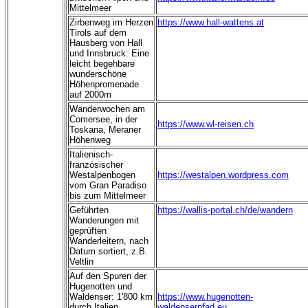
Mittelmeer
Zirbenweg im Herzen
https://www.hall-wattens.at
Tirols
auf dem
Hausberg von Hall
und Innsbruck: Eine
leicht begehbare
wunderschöne
Höhenpromenade
auf 2000m
Wanderwochen am
Comersee, in der
https://www.wl-reisen.ch
Toskana, Meraner
Höhenweg
Italienisch-
französischer
Westalpenbogen
https://westalpen.wordpress.com
vom Gran Paradiso
bis zum Mittelmeer
Geführten
https://wallis-portal.ch/de/wandern
Wanderungen mit
geprüften
Wanderleitern, nach
Datum sortiert, z.B.
Veltlin
Auf den Spuren der
Hugenotten und
Waldenser: 1'800 km
https://www.hugenotten-
durch Italien,
waldenserpfad.eu