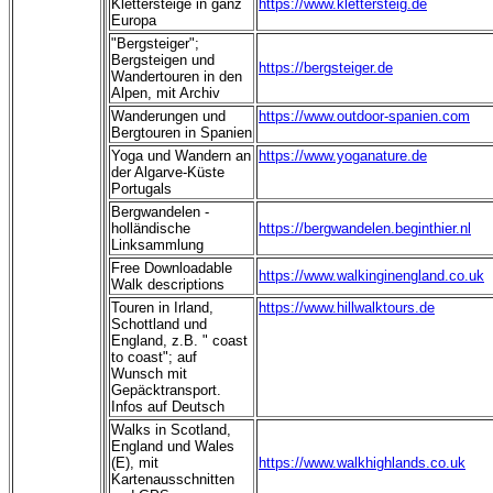
Klettersteige in ganz
https://www.klettersteig.de
Europa
"Bergsteiger";
Bergsteigen und
https://bergsteiger.de
Wandertouren in den
Alpen, mit Archiv
Wanderungen und
https://www.outdoor-spanien.com
Bergtouren in Spanien
Yoga und Wandern an
https://www.yoganature.de
der Algarve-Küste
Portugals
Bergwandelen -
holländische
https://bergwandelen.beginthier.nl
Linksammlung
Free Downloadable
https://www.walkinginengland.co.uk
Walk descriptions
Touren in Irland,
https://www.hillwalktours.de
Schottland und
England, z.B. " coast
to coast"; auf
Wunsch mit
Gepäcktransport.
Infos auf Deutsch
Walks in Scotland,
England und Wales
(E), mit
https://www.walkhighlands.co.uk
Kartenausschnitten