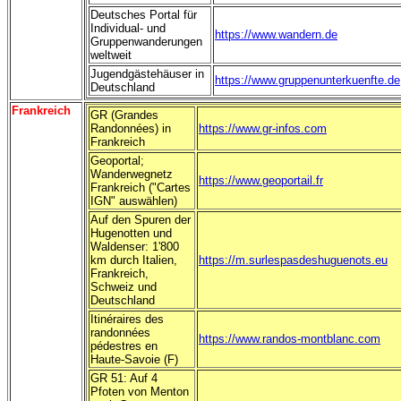
Deutsches Portal für
Individual- und
https://www.wandern.de
Gruppenwanderungen
weltweit
Jugendgästehäuser in
https://www.gruppenunterkuenfte.de
Deutschland
Frankreich
GR (Grandes
Randonnées) in
https://www.gr-infos.com
Frankreich
Geoportal;
Wanderwegnetz
https://www.geoportail.fr
Frankreich ("Cartes
IGN" auswählen)
Auf den Spuren der
Hugenotten und
Waldenser: 1'800
km durch Italien,
https://m.surlespasdeshuguenots.eu
Frankreich,
Schweiz und
Deutschland
Itinéraires des
randonnées
https://www.randos-montblanc.com
pédestres en
Haute-Savoie (F)
GR 51: Auf 4
Pfoten von Menton