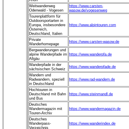
Weitwanderweg
https://www.carsten-
Odenwald - Vogesen
wasow.de/vogesenweg
Tourenplattform für
Outdoorsportarten in
Europa, insbesondere
https://www.alpintouren.com
Österreich,
Deutschland, Italien
Private
https://www.carsten-wasow.de
Wanderhomepage
Bergwanderungen und
alpine Wanderpfade im
https://www.wanderpfa.de
Allgäu
-------
Wanderpfade in der
https://www.wanderpfade.de
sächsischen Schweiz
Wandern und
Radwandern, speziell
https://www.rad-wandern.de
in Deutschland
Hochtouren in
Deutschland mit Bahn
https://www.steinmandl.de
und Bus
Deutsches
Wandermagazin mit
https://www.wandermagazin.de
Touren-Archiv
Deutsches
Wanderpass-
https://www.wanderindex.de
Verzeichnis