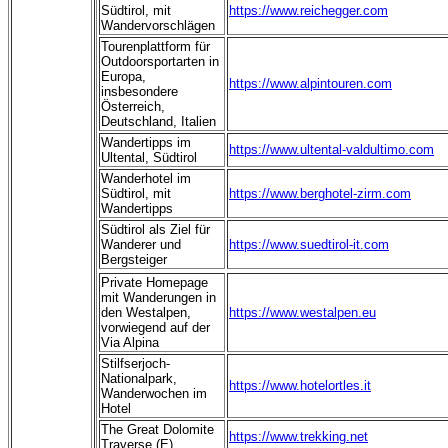
Südtirol, mit
https://www.reichegger.com
Wandervorschlägen
Tourenplattform für
Outdoorsportarten in
Europa,
https://www.alpintouren.com
insbesondere
Österreich,
Deutschland, Italien
Wandertipps im
https://www.ultental-valdultimo.com
Ultental, Südtirol
Wanderhotel im
Südtirol, mit
https://www.berghotel-zirm.com
Wandertipps
Südtirol als Ziel für
Wanderer und
https://www.suedtirol-it.com
Bergsteiger
Private Homepage
mit Wanderungen in
den Westalpen,
https://www.westalpen.eu
vorwiegend auf der
Via Alpina
Stilfserjoch-
Nationalpark,
https://www.hotelortles.it
Wanderwochen im
Hotel
The Great Dolomite
https://www.trekking.net
Traverse (E)