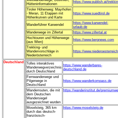
https://www.publish.at/trekki
Hütteninformationen
Tiroler Höhenweg: Mayrhofen
- Meran, 11 Etappen mit
https://www.suedtirol.de
Höhenkurven und Karte
https://www.karwendel-
Wanderführer Karwendel
urlaub.de
Wanderwege im Zillertal
https://www.zillertal.at
Hochtouren und Höhenwege
https://www.bergnews.com
(aus Wien)
Trekking- und
Wandervorschläge in
https://www.niederoesterreich
Niederösterreich
Deutschland
Tolles interaktives
https://www.wanderbares-
Wanderwegverzeichnis
deutschland.de
durch Deutschland
Fernwanderwege und
Pilgerwege in
https://www.wanderkompass.de
Deutschland
Wanderrouten, die mit
https://wanderinstitut.de/premiumw
dem Deutschen
Wandersiegel
ausgezeichnet wurden
Moselsteig, 365 km
https://www.moselsteig.de
durch das deutsch-
französisch-