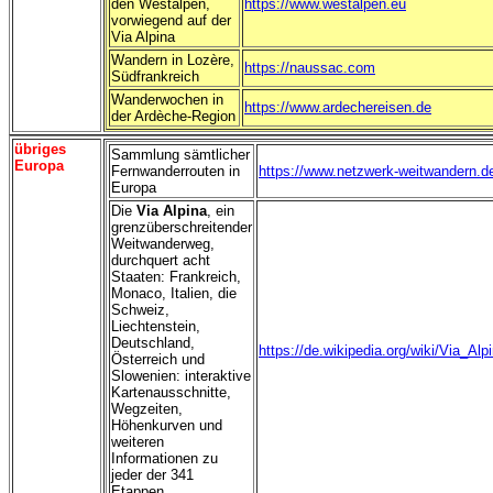
den Westalpen,
https://www.westalpen.eu
vorwiegend auf der
Via Alpina
Wandern in Lozère,
https://naussac.com
Südfrankreich
Wanderwochen in
https://www.ardechereisen.de
der Ardèche-Region
übriges
Sammlung sämtlicher
Europa
Fernwanderrouten in
https://www.netzwerk-weitwandern.d
Europa
Die
Via Alpina
, ein
grenzüberschreitender
Weitwanderweg,
durchquert acht
Staaten: Frankreich,
Monaco, Italien, die
Schweiz,
Liechtenstein,
Deutschland,
https://de.wikipedia.org/wiki/Via_Alp
Österreich und
Slowenien: interaktive
Kartenausschnitte,
Wegzeiten,
Höhenkurven und
weiteren
Informationen zu
jeder der 341
Etappen.