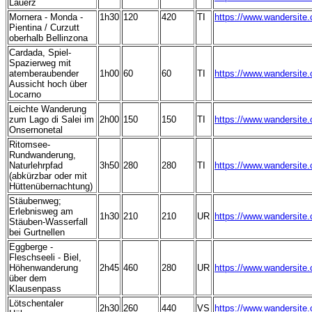
Lauerz
Mornera - Monda -
1h30
120
420
TI
https://www.wandersite
Pientina / Curzutt
oberhalb Bellinzona
Cardada, Spiel-
Spazierweg mit
atemberaubender
1h00
60
60
TI
https://www.wandersite
Aussicht hoch über
Locarno
Leichte Wanderung
zum Lago di Salei im
2h00
150
150
TI
https://www.wandersite
Onsernonetal
Ritomsee-
Rundwanderung,
Naturlehrpfad
3h50
280
280
TI
https://www.wandersite
(abkürzbar oder mit
Hüttenübernachtung)
Stäubenweg
;
Erlebnisweg am
1h30
210
210
UR
https://www.wandersite
Stäuben-Wasserfall
bei Gurtnellen
Eggberge -
Fleschseeli - Biel,
Höhenwanderung
2h45
460
280
UR
https://www.wandersite
über dem
Klausenpass
Lötschentaler
2h30
260
440
VS
https://www.wandersite