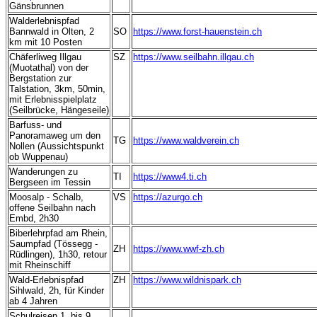
Gänsbrunnen
Walderlebnispfad
Bannwald in Olten, 2
SO
https://www.forst-hauenstein.ch
km mit 10 Posten
Chäferliweg Illgau
SZ
https://www.seilbahn.illgau.ch
(Muotathal) von der
Bergstation zur
Talstation, 3km, 50min,
mit Erlebnisspielplatz
(Seilbrücke, Hängeseile)
Barfuss- und
Panoramaweg um den
TG
https://www.waldverein.ch
Nollen (Aussichtspunkt
ob Wuppenau)
Wanderungen zu
TI
https://www4.ti.ch
Bergseen im Tessin
Moosalp - Schalb,
VS
https://azurgo.ch
offene Seilbahn nach
Embd, 2h30
Biberlehrpfad am Rhein,
Saumpfad (Tössegg -
ZH
https://www.wwf-zh.ch
Rüdlingen), 1h30, retour
mit Rheinschiff
Wald-Erlebnispfad
ZH
https://www.wildnispark.ch
Sihlwald, 2h, für Kinder
ab 4 Jahren
Schulreisen 1. bis 9.