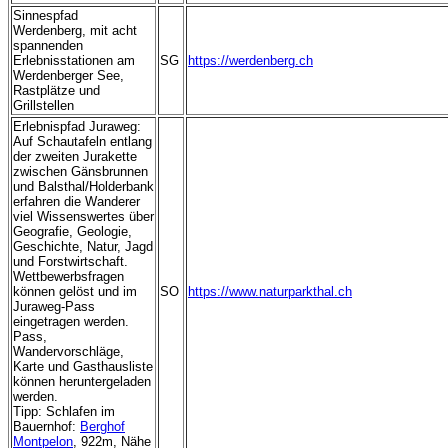
Sinnespfad
Werdenberg, mit acht
spannenden
Erlebnisstationen am
SG
https://werdenberg.ch
Werdenberger See,
Rastplätze und
Grillstellen
Erlebnispfad Juraweg:
Auf Schautafeln entlang
der zweiten Jurakette
zwischen Gänsbrunnen
und Balsthal/Holderbank
erfahren die Wanderer
viel Wissenswertes über
Geografie, Geologie,
Geschichte, Natur, Jagd
und Forstwirtschaft.
Wettbewerbsfragen
können gelöst und im
SO
https://www.naturparkthal.ch
Juraweg-Pass
eingetragen werden.
Pass,
Wandervorschläge,
Karte und Gasthausliste
können heruntergeladen
werden.
Tipp: Schlafen im
Bauernhof:
Berghof
Montpelon
, 922m, Nähe