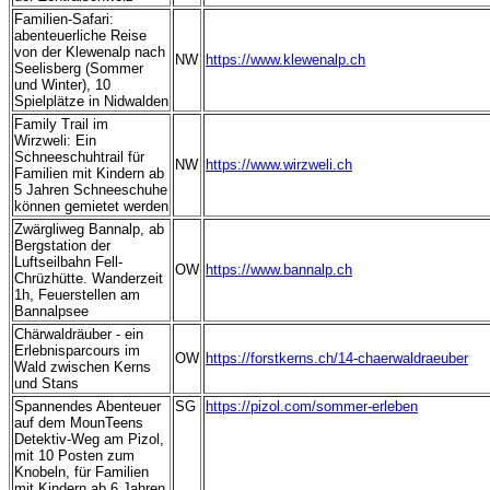
Familien-Safari:
abenteuerliche Reise
von der Klewenalp nach
NW
https://www.klewenalp.ch
Seelisberg (Sommer
und Winter), 10
Spielplätze in Nidwalden
Family Trail im
Wirzweli: Ein
Schneeschuhtrail für
NW
https://www.wirzweli.ch
Familien mit Kindern ab
5 Jahren Schneeschuhe
können gemietet werden
Zwärgliweg Bannalp, ab
Bergstation der
Luftseilbahn Fell-
OW
https://www.bannalp.ch
Chrüzhütte. Wanderzeit
1h, Feuerstellen am
Bannalpsee
Chärwaldräuber - ein
Erlebnisparcours im
OW
https://forstkerns.ch/14-chaerwaldraeuber
Wald zwischen Kerns
und Stans
Spannendes Abenteuer
SG
https://pizol.com/sommer-erleben
auf dem MounTeens
Detektiv-Weg am Pizol,
mit 10 Posten zum
Knobeln, für Familien
mit Kindern ab 6 Jahren