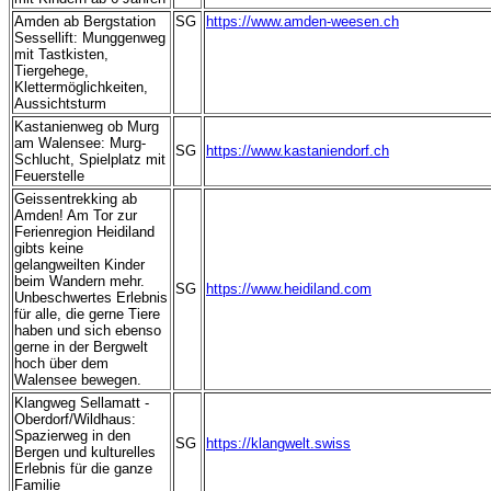
Amden ab Bergstation
SG
https://www.amden-weesen.ch
Sessellift:
Munggenweg
mit
Tastkisten,
Tiergehege,
Klettermöglichkeiten,
Aussichtsturm
Kastanienweg ob Murg
am Walensee: Murg-
SG
https://www.kastaniendorf.ch
Schlucht, Spielplatz mit
Feuerstelle
Geissentrekking ab
Amden! Am Tor zur
Ferienregion Heidiland
gibts keine
gelangweilten Kinder
beim Wandern mehr.
SG
https://www.heidiland.com
Unbeschwertes Erlebnis
für alle, die gerne Tiere
haben und sich ebenso
gerne in der Bergwelt
hoch über dem
Walensee bewegen.
Klangweg Sellamatt -
Oberdorf/Wildhaus:
Spazierweg in den
SG
https://klangwelt.swiss
Bergen und kulturelles
Erlebnis für die ganze
Familie