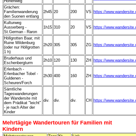
Höhenweg
Grächen:
Familienwanderung
2h45
20
200
VS
https://www.wandersite
den Suonen entlang
Kulturweg
Ausserberg -
1h15
310
20
VS
https://www.wandersite
St.German - Raron
Höllgrotten Baar, mit
Ruine Wildenburg
2h20
305
305
ZG
https://www.wandersite
(oder nur Höllgrotten
1 h)
Bruderhaus und
2h10
120
130
ZH
https://www.wandersite
Eschenbergturm
Erlenbach -
Erlenbacher Tobel -
2h30
400
160
ZH
https://www.wandersite
Guldenen -
Scheuren/Forch
Sämtliche
Tageswanderungen
der Wandersite mit
div.
div.
div.
CH
https://www.wandersite.
dem Prädikat "leicht"
- je nach Alter der
Kinder
Mehrtägige Wandertouren für
Familien mit
Kindern