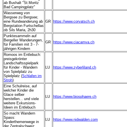
ab Bushalt "St.Moritz
Bad Campingplatz"
Wasserweg von
Bergsee zu Bergsee;
eine Rundwanderung ab
GR
https://www.corvatsch.ch
Bergstation Furtschellas
ob Sils Maria, 2h30
Punktesammeln auf
Bergeller Wanderungen,
GR
https://www.ciacamva.ch
für Familien mit 3 - 7-
jährigen Kindern
Romoos im Entlebuch:
preisgekrönter
Landschaftsspielpark
für Kinder - Wandern
LU
https://www.zyberliland.ch
von Spielplatz zu
Spielplatz (
Schlafen im
Stroh
)
Eine Schulreise, auf
welcher Kinder die
Glace selber
LU
https://www.biosphaere.ch
herstellen... und viele
weitere Exkursions-
Ideen im Entlebuch
So macht Wandern
Spass:
LU
https://www.nidwalden.com
Kinderthemenwege in
der Zentralschweiz