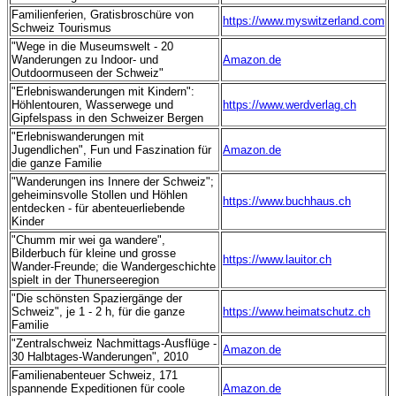
Familienferien, Gratisbroschüre von
https://www.myswitzerland.com
Schweiz Tourismus
"Wege in die Museumswelt - 20
Wanderungen zu Indoor- und
Amazon.de
Outdoormuseen der Schweiz"
"Erlebniswanderungen mit Kindern":
Höhlentouren, Wasserwege und
https://www.werdverlag.ch
Gipfelspass in den Schweizer Bergen
"Erlebniswanderungen mit
Jugendlichen", Fun und Faszination für
Amazon.de
die ganze Familie
"Wanderungen ins Innere der Schweiz";
geheiminsvolle Stollen und Höhlen
https://www.buchhaus.ch
entdecken - für abenteuerliebende
Kinder
"Chumm mir wei ga wandere",
Bilderbuch für kleine und grosse
https://www.lauitor.ch
Wander-Freunde; die Wandergeschichte
spielt in der Thunerseeregion
"Die schönsten Spaziergänge der
Schweiz", je 1 - 2 h, für die ganze
https://www.heimatschutz.ch
Familie
"Zentralschweiz Nachmittags-Ausflüge -
Amazon.de
30 Halbtages-Wanderungen",
2010
Familienabenteuer Schweiz, 171
spannende Expeditionen für coole
Amazon.de