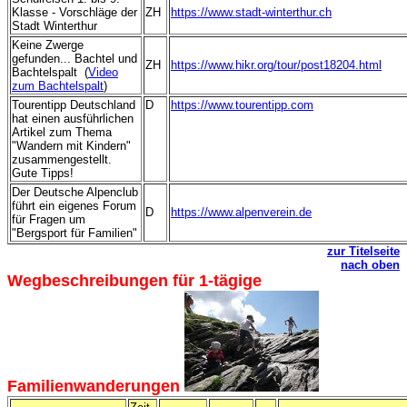
Klasse - Vorschläge der
ZH
https://www.stadt-winterthur.ch
Stadt Winterthur
Keine Zwerge
gefunden... Bachtel und
ZH
https://www.hikr.org/tour/post18204.html
Bachtelspalt (
Video
zum Bachtelspalt
)
Tourentipp Deutschland
D
https://www.tourentipp.com
hat einen ausführlichen
Artikel zum Thema
"Wandern mit Kindern"
zusammengestellt.
Gute Tipps!
Der Deutsche Alpenclub
führt ein eigenes Forum
D
https://www.alpenverein.de
für Fragen um
"Bergsport für Familien"
-
zur Titelseite
nach oben
Wegbeschreibungen für
1-tägige
Familienwanderungen