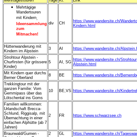
Mehrtagestouren
Tage
Kt.
Link
Mehrtägige
Wandertouren
mit Kindern
,
https://www.wandersite.ch/Wanderto
div
CH
Ideensammlung
Kindern.html
zum
Mitmachen!
Hüttenwanderung mit
3
AI
https://www.wandersite.ch/Alpstein.
Kindern im Alpstein
Strohtour Alpstein -
https://www.wandersite.ch/Strohtour
Churfirsten (für grössere
5
AI, SG
Alpstein.html
Kinder)
Mit Kindern quer durchs
8
BE
https://www.wandersite.ch/Bernerob
Berner Oberland
Trekkingtour mit der
ganzen Familie: Vom
10
BE,VS
https://www.wandersite.ch/Kindertre
Gemmipass über das
Lötschental ins Goms
Familien willkommen:
Urlandschaft Brecca-
Schlund, Riggisalp, mit
2
FR
https://www.schwarzsee.ch
Übernachtung in einer
einfachen Alphütte (ab 7
Jahren)
Braunwald/Gumen -
2
GL
https://www.wandersite.ch/Tageswa