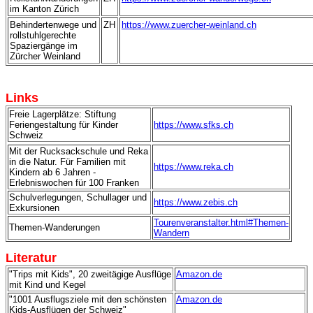
im Kanton Zürich
Behindertenwege und
ZH
https://www.zuercher-weinland.ch
rollstuhlgerechte
Spaziergänge im
Zürcher Weinland
Links
Freie Lagerplätze: Stiftung
Feriengestaltung für Kinder
https://www.sfks.ch
Schweiz
Mit der Rucksackschule und Reka
in die Natur. Für Familien mit
https://www.reka.ch
Kindern ab 6 Jahren -
Erlebniswochen für 100 Franken
Schulverlegungen, Schullager und
https://www.zebis.ch
Exkursionen
Tourenveranstalter.html#Themen-
Themen-Wanderungen
Wandern
Literatur
"Trips mit Kids", 20 zweitägige Ausflüge
Amazon.de
mit Kind und Kegel
"1001 Ausflugsziele mit den schönsten
Amazon.de
Kids-Ausflügen der Schweiz"