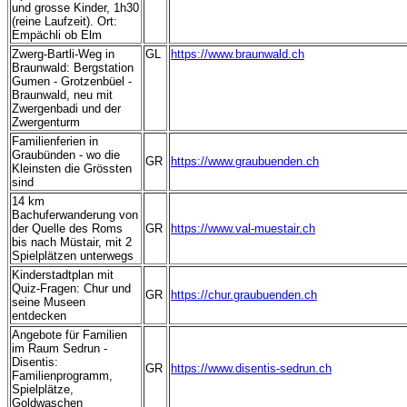
und grosse Kinder, 1h30
(reine Laufzeit). Ort:
Empächli ob Elm
Zwerg-Bartli-Weg in
GL
https://www.braunwald.ch
Braunwald: Bergstation
G
umen - Grotzenbüel -
Braunwald, neu mit
Zwergenbadi und der
Zwergenturm
Familienferien in
Graubünden - wo die
GR
https://www.graubuenden.ch
Kleinsten die Grössten
sind
14 km
Bachuferwanderung von
der Quelle des Roms
GR
https://www.val-muestair.ch
bis nach Müstair, mit 2
Spielplätzen unterwegs
Kinderstadtplan mit
Quiz-Fragen: Chur und
GR
https://chur.graubuenden.ch
seine Museen
entdecken
Angebote für Familien
im Raum Sedrun -
Disentis:
GR
https://www.disentis-sedrun.ch
Familienprogramm,
Spielplätze,
Goldwaschen