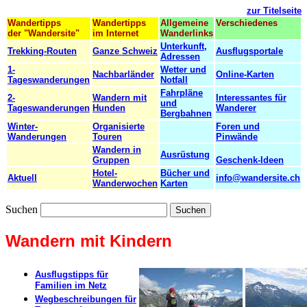
zur Titelseite
Wandertipps
Wandertipps
Allgemeine
Verschiedenes
der "Wandersite"
im Internet
Wanderlinks
Unterkunft,
Trekking-Routen
Ganze Schweiz
Ausflugsportale
Adressen
1-
Wetter und
Nachbarländer
Online-Karten
Tageswanderungen
Notfall
Fahrpläne
2-
Wandern mit
Interessantes für
und
Tageswanderungen
Hunden
Wanderer
Bergbahnen
Winter-
Organisierte
Foren und
Wanderungen
Touren
Pinwände
Wandern in
Ausrüstung
Gruppen
Geschenk-Ideen
Hotel-
Bücher und
Aktuell
info@wandersite.ch
Wanderwochen
Karten
Suchen
Wandern mit Kindern
Ausflugstipps für
Familien im Netz
Wegbeschreibungen für