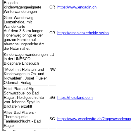
Engadin:
kinderwagengeeignete
GR
https://www.engadin.ch
Winterwanderungen
Globi-Wanderweg
Lenzerheide, mit
Wanderkarte
Auf dem 3,5 km langen
GR
https://arosalenzerheide.swiss
Höhenweg bringt er der
ganzen Familie auf
abwechslungsreiche Art
die Natur näher.
Kinderwagenwanderungen
LU
in der UNESCO
Biosphäre Entlebuch
"Mobil mit Rollstuhl und
NW
Kinderwagen in Ob- und
Nidwalden", Josef Flüeler,
Odermatt-Verlag
Heidi-Pfad auf Alp
Schwarzbüel ob Bad
Ragaz; Heidigeschichte
SG
https://heidiland.com
von Johanna Spyri in
Bildtafeln erzählt
Altes Bad Pfäfers -
Thermalquelle -
SG
https://www.wandersite.ch/2tageswanderun
Taminaschlucht - Bad
Ragaz