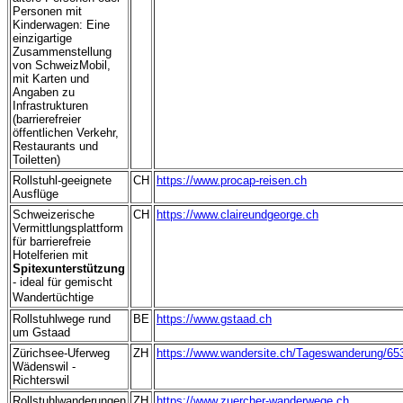
Personen mit
Kinderwagen: Eine
einzigartige
Zusammenstellung
von SchweizMobil,
mit Karten und
Angaben zu
Infrastrukturen
(barrierefreier
öffentlichen Verkehr,
Restaurants und
Toiletten)
Rollstuhl-geeignete
CH
https://www.procap-reisen.ch
Ausflüge
Schweizerische
CH
https://www.claireundgeorge.ch
Vermittlungsplattform
für barrierefreie
Hotelferien mit
Spitexunterstützung
- ideal für gemischt
Wandertüchtige
Rollstuhlwege rund
BE
https://www.gstaad.ch
um Gstaad
Zürichsee-Uferweg
ZH
https://www.wandersite.ch/Tageswanderung/65
Wädenswil -
Richterswil
Rollstuhlwanderungen
ZH
https://www.zuercher-wanderwege.ch