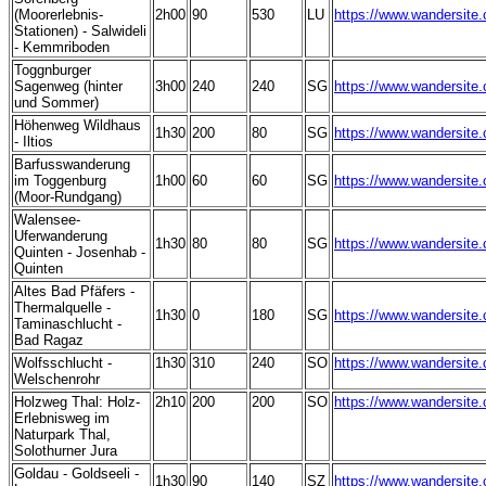
(Moorerlebnis-
2h00
90
530
LU
https://www.wandersite
Stationen) - Salwideli
- Kemmriboden
Toggnburger
Sagenweg (hinter
3h00
240
240
SG
https://www.wandersite
und Sommer)
Höhenweg Wildhaus
1h30
200
80
SG
https://www.wandersite
- Iltios
Barfusswanderung
im Toggenburg
1h00
60
60
SG
https://www.wandersite
(Moor-Rundgang)
Walensee-
Uferwanderung
1h30
80
80
SG
https://www.wandersite
Quinten - Josenhab -
Quinten
Altes Bad Pfäfers -
Thermalquelle -
1h30
0
180
SG
https://www.wandersite
Taminaschlucht -
Bad Ragaz
Wolfsschlucht -
1h30
310
240
SO
https://www.wandersite
Welschenrohr
Holzweg Thal: Holz-
2h10
200
200
SO
https://www.wandersite
Erlebnisweg im
Naturpark Thal,
Solothurner Jura
Goldau - Goldseeli -
1h30
90
140
SZ
https://www.wandersite