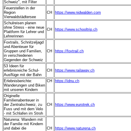
Schweiz", mit Filter
Feuerstellen in der
Region
CH
https://www.nidwalden.com
Vierwaldstädtersee
Schulreisen planen
ohne Stress - eine neue
CH
https://www.schooltrip.ch
Plattform für Lehrer und
Lehrerinnen
Foxtrails, Schnitzeljagd
und Abenteuer für
Gruppen und Familien,
CH
https://foxtrail.ch
in verschiedenen
Gegenden der Schweiz
53 Ideen für
erlebnisreiche Schul-
CH
https://www.railaway.ch
- -
Ausflüge mit der Bahn
Erlebnisberichte:
CH
https://idnu.ch
Wanderungen und Biken
mit unseren Kindern
Originelle
Familienabenteuer in
der Zentralschweiz, zu
CH
https://www.eurotrek.ch
Fuss und mit dem Velo
- mit Schlafen im Stroh
Naturena: Wandern mit
der Familie mit Kindern
und dabei die
CH
https://www.naturena.ch