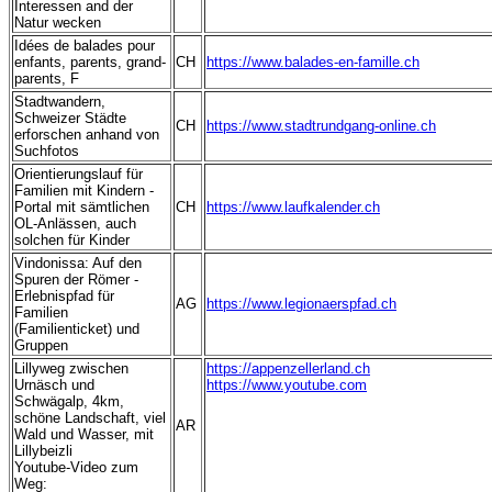
Interessen and der
Natur wecken
Idées de balades pour
enfants, parents, grand-
CH
https://www.balades-en-famille.ch
parents, F
Stadtwandern,
Schweizer Städte
CH
https://www.stadtrundgang-online.ch
erforschen anhand von
Suchfotos
Orientierungslauf für
Familien mit Kindern -
Portal mit sämtlichen
CH
https://www.laufkalender.ch
OL-Anlässen, auch
solchen für Kinder
Vindonissa: Auf den
Spuren der Römer -
Erlebnispfad für
AG
https://www.legionaerspfad.ch
Familien
(Familienticket) und
Gruppen
Lillyweg zwischen
https://appenzellerland.ch
Urnäsch und
https://www.youtube.com
Schwägalp, 4km,
schöne Landschaft, viel
AR
Wald und Wasser, mit
Lillybeizli
Youtube-Video zum
Weg: