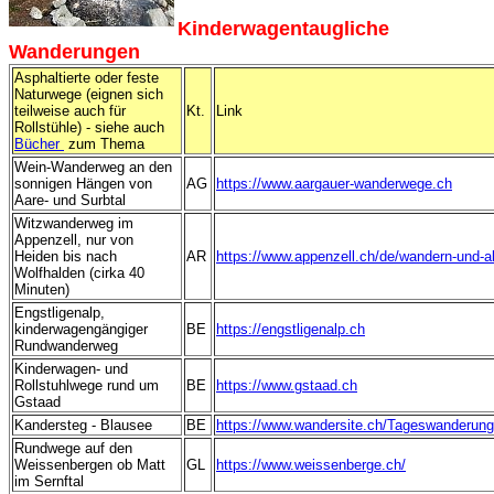
Kinderwagentaugliche
Wanderungen
Asphaltierte oder feste
Naturwege (eignen sich
teilweise auch für
Kt.
Link
Rollstühle) -
siehe auch
Bücher
zum Thema
Wein-Wanderweg an den
sonnigen Hängen von
AG
https://www.aargauer-wanderwege.ch
Aare- und Surbtal
Witzwanderweg im
Appenzell, nur von
Heiden bis nach
AR
https://www.appenzell.ch/de/wandern-und-ak
Wolfhalden (cirka 40
Minuten)
Engstligenalp,
kinderwagengängiger
BE
https://engstligenalp.ch
Rundwanderweg
Kinderwagen- und
Rollstuhlwege rund um
BE
https://www.gstaad.ch
Gstaad
Kandersteg - Blausee
BE
https://www.wandersite.ch/Tageswanderung
Rundwege auf den
Weissenbergen ob Matt
GL
https://www.weissenberge.ch/
im Sernftal