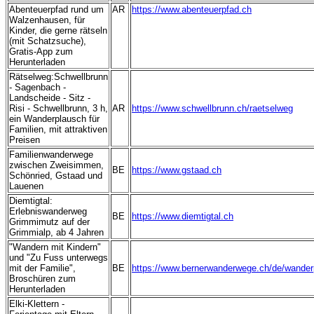
Abenteuerpfad rund um
AR
https://www.abenteuerpfad.ch
Walzenhausen, für
Kinder, die gerne rätseln
(mit Schatzsuche),
Gratis-App zum
Herunterladen
Rätselweg:Schwellbrunn
- Sagenbach -
Landscheide - Sitz -
Risi - Schwellbrunn, 3 h,
AR
https://www.schwellbrunn.ch/raetselweg
ein Wanderplausch für
Familien, mit attraktiven
Preisen
Familienwanderwege
zwischen Zweisimmen,
BE
https://www.gstaad.ch
Schönried, Gstaad und
Lauenen
Diemtigtal:
Erlebniswanderweg
BE
https://www.diemtigtal.ch
Grimmimutz auf der
Grimmialp, ab 4 Jahren
"Wandern mit Kindern"
und "Zu Fuss unterwegs
mit der Familie",
BE
https://www.bernerwanderwege.ch/de/wander
Broschüren zum
Herunterladen
Elki-Klettern -