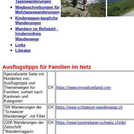
Tageswanderungen
Wegbeschreibungen für
Mehrtageswanderungen
Kinderwagen-taugliche
Wanderungen
Wandern im Rollstuhl -
hindernisfreie
Wanderwege
Links
Literatur
-
Ausflugstipps für Familien im Netz
Spezialisierte Seite mit
Hunderten von
Ausflugstipps und
Themenwegen für
CH
https://www.myswitzerland.com
Familien, sortiert nach
Kantonen und
Kategorien
700 Wanderungen der
CH
https://www.schweizer-wanderwege.ch
"Schweizer
Wanderwege", mit Filter
2200 Wanderungen der
CH
https://www.tourenplaner-schweiz.ch/de/
Zeitschrift
"Wandermagazin