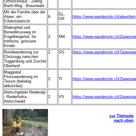
Ortstockhaus - Zwerg-
Bartli-Weg - Braunwald
Mit der Familie über die
GL,
Alpen, ein
6
https://www.wandersite.ch/alpenfami
GR
Erlebnisbericht
Walenpfad und
Benediktusweg im
Engelbergertal, für
2
NW
https://www.wandersite.ch/2tagesw
trittfeste, grössere
Kinder
Rundwanderung zur
2
SG
https://www.wandersite.ch/Tageswa
Chrüzegg zwischen
Toggenburg und Zürcher
Oberland
Maggiatal:
Flusswanderung im
2
TI
https://www.wandersite.ch/2tagesw
Tessin (beliebig
abkürzbar)
Aletschgebiet Riederalp
- Riederfurka -
2
VS
https://www.wandersite.ch/2tagesw
Aletschwald
-
zur Titelseite
nach oben