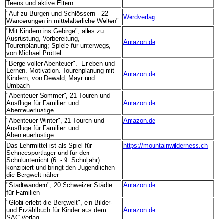
Teens und aktive Eltern
"Auf zu Burgen und Schlössern - 22
Werdverlag
Wanderungen in mittelalterliche Welten"
"Mit Kindern ins Gebirge", alles zu
Ausrüstung, Vorbereitung,
Amazon.de
Tourenplanung; Spiele für unterwegs,
von Michael Pröttel
"Berge voller Abenteuer", Erleben und
Lernen. Motivation. Tourenplanung mit
Amazon.de
Kindern, von Dewald, Mayr und
Umbach
"Abenteuer Sommer", 21 Touren und
Ausflüge für Familien und
Amazon.de
Abenteuerlustige
"Abenteuer Winter", 21 Touren und
Amazon.de
Ausflüge für Familien und
Abenteuerlustige
Das Lehrmittel ist als Spiel für
https://mountainwilderness.ch
Schneesportlager und für den
Schulunterricht (6. - 9. Schuljahr)
konzipiert und bringt den Jugendlichen
die Bergwelt näher
"Stadtwandern", 20 Schweizer Städte
Amazon.de
für Familien
"Globi erlebt die Bergwelt", ein Bilder-
und Erzählbuch für Kinder aus dem
Amazon.de
SAC-Verlag