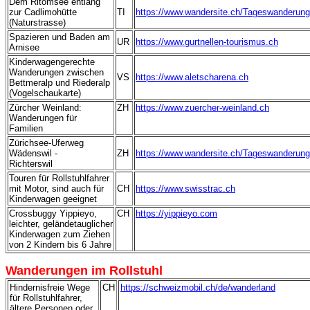
Dem Ritomsee entlang
zur Cadlimohütte
TI
https://www.wandersite.ch/Tageswanderung
(Naturstrasse)
Spazieren und Baden am
UR
https://www.gurtnellen-tourismus.ch
Arnisee
Kinderwagengerechte
Wanderungen zwischen
VS
https://www.aletscharena.ch
Bettmeralp und Riederalp
(Vogelschaukarte)
Zürcher Weinland:
ZH
https://www.zuercher-weinland.ch
Wanderungen für
Familien
Zürichsee-Uferweg
Wädenswil -
ZH
https://www.wandersite.ch/Tageswanderung
Richterswil
Touren für Rollstuhlfahrer
mit Motor, sind auch für
CH
https://www.swisstrac.ch
Kinderwagen geeignet
Crossbuggy Yippieyo,
CH
https://yippieyo.com
leichter, geländetauglicher
Kinderwagen zum Ziehen
von 2 Kindern bis 6 Jahre
Wanderungen
im Rollstuhl
Hindernisfreie Wege
CH
https://schweizmobil.ch/de/wanderland
für Rollstuhlfahrer,
ältere Personen oder