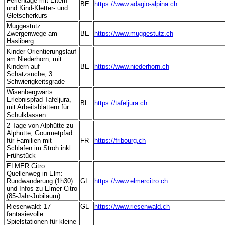
Ferientage mit Eltern-
BE
https://www.adagio-alpina.ch
und Kind-Kletter- und
Gletscherkurs
Muggestutz:
Zwergenwege am
BE
https://www.muggestutz.ch
Hasliberg
Kinder-Orientierungslauf
am Niederhorn; mit
Kindern auf
BE
https://www.niederhorn.ch
Schatzsuche, 3
Schwierigkeitsgrade
Wisenbergwärts:
Erlebnispfad Tafeljura,
BL
https://tafeljura.ch
mit Arbeitsblättern für
Schulklassen
2 Tage von Alphütte zu
Alphütte, Gourmetpfad
für Familien mit
FR
https://fribourg.ch
Schlafen im Stroh inkl.
Frühstück
ELMER Citro
Quellenweg in Elm:
Rundwanderung (1h30)
GL
https://www.elmercitro.ch
und Infos zu Elmer Citro
(85-Jahr-Jubiläum)
Riesenwald: 17
GL
https://www.riesenwald.ch
fantasievolle
Spielstationen für kleine