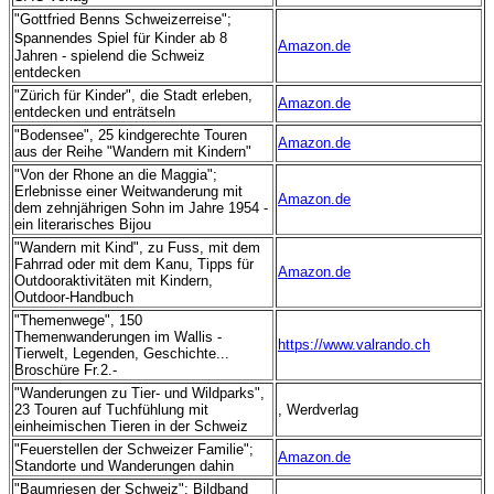
"Gottfried Benns Schweizerreise";
s
pannendes Spiel für Kinder ab 8
Amazon.de
Jahren - spielend die Schweiz
entdecken
"Zürich für Kinder", die Stadt erleben,
Amazon.de
entdecken und enträtseln
"Bodensee", 25 kindgerechte Touren
Amazon.de
aus der Reihe "Wandern mit Kindern"
"Von der Rhone an die Maggia";
Erlebnisse einer Weitwanderung mit
Amazon.de
dem zehnjährigen Sohn im Jahre 1954 -
ein literarisches Bijou
"Wandern mit Kind", zu Fuss, mit dem
Fahrrad oder mit dem Kanu, Tipps für
Amazon.de
Outdooraktivitäten mit Kindern,
Outdoor-Handbuch
"Themenwege", 150
Themenwanderungen im Wallis -
https://www.valrando.ch
Tierwelt, Legenden, Geschichte...
Broschüre Fr.2.-
"Wanderungen zu Tier- und Wildparks",
23 Touren auf Tuchfühlung mit
, Werdverlag
einheimischen Tieren in der Schweiz
"Feuerstellen der Schweizer Familie";
Amazon.de
Standorte und Wanderungen dahin
"Baumriesen der Schweiz"; Bildband