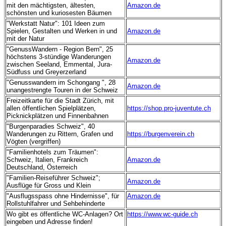
mit den mächtigsten, ältesten,
Amazon.de
schönsten und kuriosesten Bäumen
"Werkstatt Natur": 101 Ideen zum
Spielen, Gestalten und Werken in und
Amazon.de
mit der Natur
"GenussWandern - Region Bern", 25
höchstens 3-stündige Wanderungen
Amazon.de
zwischen Seeland, Emmental, Jura-
Südfuss und Greyerzerland
"Genusswandern im Schongang ", 28
Amazon.de
unangestrengte Touren in der Schweiz
Freizeitkarte für die Stadt Zürich, mit
allen öffentlichen Spielplätzen,
https://shop.pro-juventute.ch
Picknickplätzen und Finnenbahnen
"Burgenparadies Schweiz", 40
Wanderungen zu Rittern, Grafen und
https://burgenverein.ch
Vögten (vergriffen)
"Familienhotels zum Träumen":
Schweiz, Italien, Frankreich
Amazon.de
Deutschland, Österreich
"Familien-Reiseführer Schweiz";
Amazon.de
Ausflüge für Gross und Klein
"Ausflugsspass ohne Hindernisse", für
Amazon.de
Rollstuhlfahrer und Sehbehinderte
Wo gibt es öffentliche WC-Anlagen? Ort
https://www.wc-guide.ch
eingeben und Adresse finden!