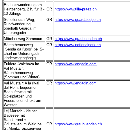
Erlebniswanderung am
Heinzenberg, 2 h, für 3 -
GR
https://www.tilla-praez.ch
10-Jährige
Schellenursli-Weg,
GR
https://www.guardalodge.ch
Rundwanderung
oberhalb Guarda im
Unterengadin
Märchenweg Samnaun
GR
https://www.graubuenden.ch
Bärenthemenweg
GR
https://www.nationalpark.ch
"Senda da l'uors" bei S-
charl im Unterengadin,
kinderwagengängig
Fuldera -Valchava im
GR
https://www.engadin.com
Val Müstair:
Bärenthemenweg
(Sommer und Winter)
Val Müstair: A la rival
GR
https://www.engadin.com
del Rom, bequemer
Bachuferweg mit
Spielplätzen und
Feuerstellen direkt am
Wasser
Lej Marsch - kleiner
Badesee mit
Sandstrand +
Grillstellen im Wald bei
GR
https://www.graubuenden.ch
St.Moritz, Spazierweg