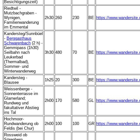
Besichtigungszeit)
Riedtwil -
Mutzbachgraben -
Wynigen,
2h30
260
230
BE
https://www.wandersite
Familienwanderung
im Emmental
Kandersteg/Sunnbüel
-
Berggasthaus
Schwarenbach
(2 h) -
Gemmipass (1h30)
Seilbahn nach
3h30
480
70
BE
https://www.wandersite
Leukerbad
(Thermalbad),
Sommer- und
Winterwanderweg
Kandersteg -
1h25
20
300
BE
https://www.wandersite
Blausee
Weissenberge -
Sonnenterrasse im
Glarnerland;
2h00
170
580
GL
https://www.wandersite
Rundweg und
fakultativer Abstieg
ins Tal
Hochmoor-
Rundwanderung ob
2h00
100
100
GR
https://www.wandersite
Feldis (bei Chur)
Rossweid ob
Sörenberg