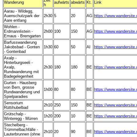
Zeit
Wanderung
aufwärts
abwärts
Kt.
Link
h
Aarau - Wildegg,
Auenschutzpark der
2h30
5
20
AG
https://www.wandersite
Aare entlang
Wohlen -
Erdmannlistein -
2h00
100
150
AG
https://www.wandersite
Emaus - Bremgarten
Barfusswanderung
Jakobsbad - Gonten
1h30
60
50
AI
https://www.wandersite
- Gontenbad
Axalp -
Hinterburgseeli -
Axalp,
2h30
180
180
BE
https://www.wandersite
Rundwanderung mit
Badegelegenheit
Gurten - Hausberg
von Bern, grosse
1h00
80
80
BE
https://www.wandersite
Rundwanderung und
Spielparadies
Sensorium
2h10
250
150
BE
https://www.wandersite
Rüttihubelbad
Grütschalp -
1h20
200
10
BE
https://www.wandersite
Winteregg - Mürren
Stechelberg -
Trümmelbachfälle -
2h10
20
90
BE
https://www.wandersite
Lauterbrunnen (ohne