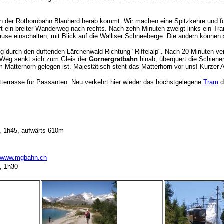
on der Rothornbahn Blauherd herab kommt. Wir machen eine Spitzkehre und fo
hrt ein breiter Wanderweg nach rechts. Nach zehn Minuten zweigt links ein T
ause einschalten, mit Blick auf die Walliser Schneeberge. Die andern können
 durch den duftenden Lärchenwald Richtung "Riffelalp". Nach 20 Minuten verzw
 Weg senkt sich zum Gleis der
Gornergratbahn
hinab, überquert die Schiene
m Matterhorn gelegen ist. Majestätisch steht das Matterhorn vor uns! Kurzer
tterrasse für Passanten. Neu verkehrt hier wieder das höchstgelegene
Tram
d
a, 1h45, aufwärts 610m
//www.mgbahn.ch
t, 1h30