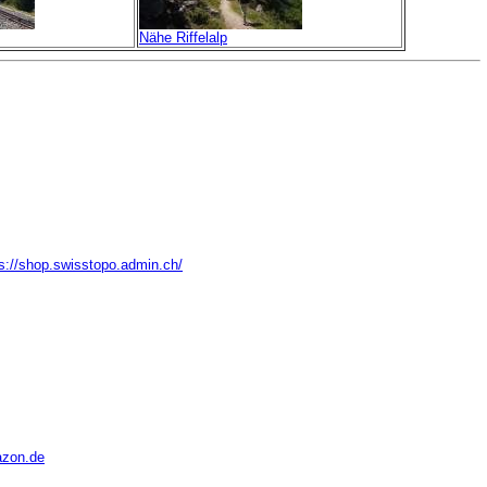
Nähe Riffelalp
s://shop.swisstopo.admin.ch/
zon.de