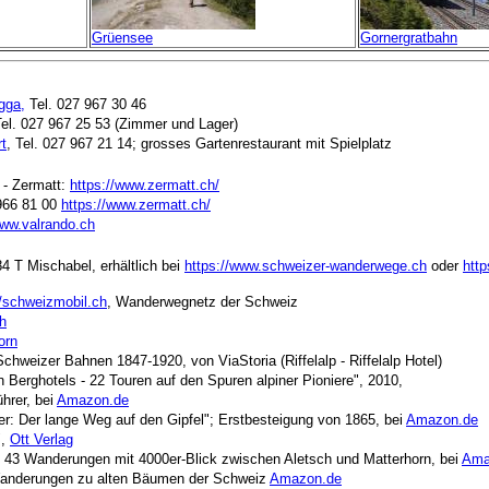
Grüensee
Gornergratbahn
gga,
Tel. 027 967 30 46
Tel. 027 967 25 53 (Zimmer und Lager)
rt
, Tel. 027 967 21 14; grosses Gartenrestaurant mit Spielplatz
 - Zermatt:
https://www.zermatt.ch/
 966 81 00
https://www.zermatt.ch/
www.valrando.ch
4 T Mischabel, erhältlich bei
https://www.schweizer-wanderwege.ch
oder
http
//schweizmobil.ch
, Wanderwegnetz der Schweiz
h
orn
chweizer Bahnen 1847-1920, von ViaStoria (Riffelalp - Riffelalp Hotel)
 Berghotels - 22 Touren auf den Spuren alpiner Pioniere",
2010,
hrer, bei
Amazon.de
: Der lange Weg auf den Gipfel"; Erstbesteigung von 1865, bei
Amazon.de
",
Ott Verlag
- 43 Wanderungen mit 4000er-Blick zwischen Aletsch und Matterhorn, bei
Ama
anderungen zu alten Bäumen der Schweiz
Amazon.de