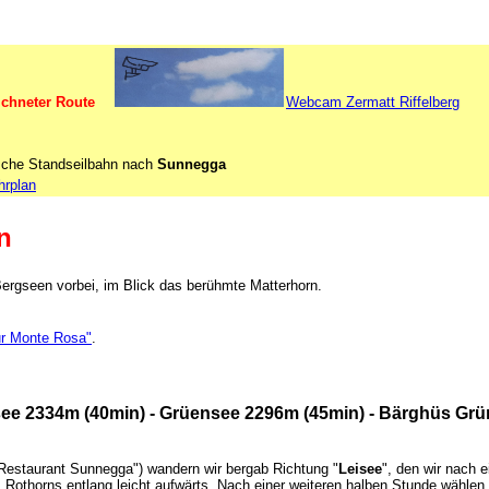
ichneter Route
-
Webcam Zermatt Riffelberg
ische Standseilbahn nach
Sunnegga
hrplan
n
rgseen vorbei, im Blick das berühmte Matterhorn.
ur Monte Rosa"
.
e 2334m (40min) - Grüensee 2296m (45min) - Bärghüs Grünsee
Restaurant Sunnegga") wandern wir bergab Richtung "
Leisee
", den wir nach e
s Rothorns entlang leicht aufwärts. Nach einer weiteren halben Stunde wähl