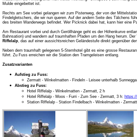
Mulde eingebettet ist.
Rechts am See vorbei gelangen wir zum Pistenweg, der von der Mittelstati
Findelgletschers, die wir nun queren. Auf der andern Seite des Tälchens fü
des breiten Wanderwegs befindet. Wer Picknick dabei hat, kann hier eine P
Am Restaurant vorbei und durch Geröllhänge geht es der Höhenkurve entlang
Bahnsation) und wandern auf traumhaften Pfaden um den Hang herum. Der
Riffelalp
, das auf einer aussichtsreichen Geländestufe direkt gegenüber de
Neben dem traumhaft gelegenen 5-Sternhotel gibt es eine grosse Restauran
führt. Zu Fuss erreichen wir die Station den Tramgeleisen entlang.
Zusatzvarianten
Aufstieg zu Fuss:
Zermatt - Winkelmatten - Findeln - Leisee unterhalb Sunnegg
Abstieg zu Fuss:
Hotel Riffelalp - Winkelmatten - Zermatt, 2 h
Hotel Riffelalp - Moos - Furri - Zum See - Zermatt, 3 h:
https:
Station Riffelalp - Station Findelbach - Winkelmatten - Zermat