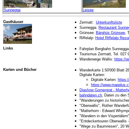
Sunnegga
Leisee
Gasthäuser
Zermatt:
Unterkunftsliste
Sunnegga:
Restaurant Sunne
Grünsee:
Bärghüs Grünsee
, 
Riffelalp:
Hotel Riffelalp Reso
Links
Fahrplan Bergbahn Sunnegga
Tourismus Zermatt, Tel. 027
Wanderwege Wallis:
https://
Karten und Bücher
Wanderkarte 1:50'000 Blatt 28
Digitale Karten:
Digitale Karten:
https:
https://www.mapplus.c
Diashow Gornergrat - Matterh
bahndaten.ch
, Daten zu den S
"Wanderungen zu historischen
"Oberwallis", Rother Wanderfü
"Matterhorn - Edward Whymper
"Wandern in den Vispertälern
"Entdeckertouren Oberwallis 
"Wege zu Baumriesen", 20 W