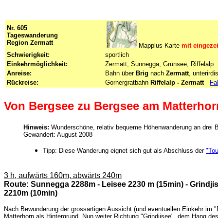
Nr. 605
Tageswanderung
Region Zermatt
Mapplus-Karte
mit eingeze
Schwierigkeit:
sportlich
Einkehrmöglichkeit:
Zermatt, Sunnegga, Grünsee, Riffelalp
Anreise:
Bahn über
Brig
nach
Zermatt
, unterird
Rückreise:
Gornergratbahn
Riffelalp - Zermatt
-
Fa
Von Bergsee zu Bergsee am Matterhor
Hinweis:
Wunderschöne, relativ bequeme Höhenwanderung an drei Be
Gewandert: August 2008
Tipp: Diese Wanderung eignet sich gut als Abschluss der
"To
3 h, aufwärts 160m, abwärts 240m
Route: Sunnegga 2288m - Leisee 2230 m (15min) - Grindjise
2210m (10min)
Nach Bewunderung der grossartigen Aussicht (und eventuellen Einkehr im "
Matterhorn als Hintergrund. Nun weiter Richtung "Grindjisee", dem Hang de