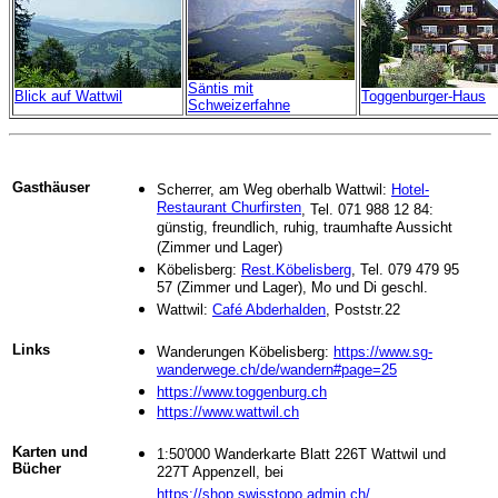
Säntis mit
Blick auf Wattwil
Toggenburger-Haus
Schweizerfahne
Gasthäuser
Scherrer, am Weg oberhalb Wattwil:
Hotel-
Restaurant Churfirsten
, Tel. 071 988 12 84:
günstig, freundlich, ruhig, traumhafte Aussicht
(Zimmer und Lager)
Köbelisberg:
Rest.Köbelisberg
, Tel. 079 479 95
57 (Zimmer und Lager), Mo und Di geschl.
Wattwil:
Café Abderhalden
, Poststr.22
Links
Wanderungen Köbelisberg:
https://www.sg-
wanderwege.ch/de/wandern#page=25
https://www.toggenburg.ch
https://www.wattwil.ch
Karten und
1:50'000 Wanderkarte Blatt 226T Wattwil und
Bücher
227T Appenzell, bei
https://shop.swisstopo.admin.ch/