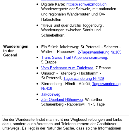
Digitale Karte:
https://schweizmobil.ch
,
Wanderwegnetz der Schweiz, mit nationalen
und regionalen Wanderrouten und ÖV-
Haltestellen
"Kreuz und quer durchs Toggenburg",
Wanderungen zwischen Säntis und
Schnebelhorn,
Wanderungen
Ein Stück Jakobsweg: St.Peterzell - Scherrer -
in der
Wattwil - Rapperswil,
2-Tageswanderung Nr.105
Gegend
Trans Swiss Trail / Alpenpanoramaweg
,
5.Etappe
Vom Bodensee zum Zürichsee
, 7.Etappe
Urnäsch - Tüfenberg - Hochhamm -
St.Peterzell,
Tageswanderung Nr.429
Sternenberg - Hörnli - Mülrüti,
Tageswanderung
Nr.418
Jakobsweg
Züri Oberland-Höhenweg
: Winterthur -
Schauenberg - Rapperswil, 4 - 5 Tage
Bei der Wandersite findet man nicht nur Wegbeschreibungen und Links
dazu, sondern auch Adressen und Telefonnummern der Gasthäuser
unterwegs. Es liegt in der Natur der Sache, dass solche Informationen