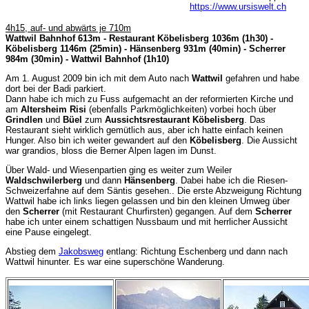
https://www.ursiswelt.ch
4h15, auf- und abwärts je 710m
Wattwil Bahnhof 613m - Restaurant Köbelisberg 1036m (1h30) -
Köbelisberg 1146m (25min) - Hänsenberg 931m (40min) - Scherrer
984m (30min) - Wattwil Bahnhof (1h10)
Am 1. August 2009 bin ich mit dem Auto nach
Wattwil
gefahren und habe
dort bei der Badi parkiert.
Dann habe ich mich zu Fuss aufgemacht an der reformierten Kirche und
am
Altersheim Risi
(ebenfalls Parkmöglichkeiten) vorbei hoch über
Grindlen
und
Büel
zum
Aussichtsrestaurant Köbelisberg
. Das
Restaurant sieht wirklich gemütlich aus, aber ich hatte einfach keinen
Hunger. Also bin ich weiter gewandert auf den
Köbelisberg
. Die Aussicht
war grandios, bloss die Berner Alpen lagen im Dunst.
Über Wald- und Wiesenpartien ging es weiter zum Weiler
Waldschwilerberg
und dann
Hänsenberg
. Dabei habe ich die Riesen-
Schweizerfahne auf dem Säntis gesehen.. Die erste Abzweigung Richtung
Wattwil habe ich links liegen gelassen und bin den kleinen Umweg über
den
Scherrer
(mit Restaurant Churfirsten) gegangen. Auf dem
Scherrer
habe ich unter einem schattigen Nussbaum und mit herrlicher Aussicht
eine Pause eingelegt.
Abstieg dem
Jakobsweg
entlang: Richtung Eschenberg und dann nach
Wattwil hinunter. Es war eine superschöne Wanderung.