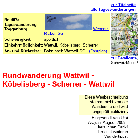
zur Titelseite
alle Tageswanderungen
Nr. 403a
Tageswanderung
Webcam
Toggenburg
Ricken SG
Schwierigkeit:
sportlich
Einkehrmöglichkeit:
Wattwil, Köbelisberg, Scherrer
An- und Rückreise:
Bahn nach
Wattwil
SG
(Fahrplan)
zur Detailkarte
SchweizMobilP
Rundwanderung Wattwil -
Köbelisberg - Scherrer - Wattwil
Diese Wegbeschreibung
stammt nicht von der
Wandersite und wird
.
ungeprüft publiziert
Eingesandt von Ursi
Arayan, August 2009 -
herzlichen Dank!
Link mit weiteren
Wandertipps: