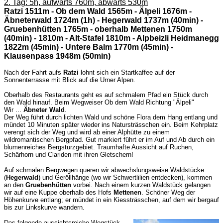
2. Tag: 5h, aufwärts 760m, abwärts 530m
Ratzi 1511m - Ob dem Wald 1565m - Älpeli 1676m -
Äbneterwald 1724m (1h) - Hegerwald 1737m (40min) -
Gruebenhütten 1765m -
oberhalb Mettenen 1750m
(40min) - 1810m - Alt-Stafel 1810m - Alpbeizli Heidmanegg
1822m (45min) - Untere Balm 1770m (45min) -
Klausenpass 1948m (50min)
Nach der Fahrt aufs
Ratzi
lohnt sich ein Startkaffee auf der
Sonnenterrasse mit Blick auf die Urner Alpen.
Oberhalb des Restaurants geht es auf schmalem Pfad ein Stück durch
den Wald hinauf. Beim Wegweiser Ob dem Wald Richtung "Älpeli"
Wir ...
Äbneter Wald
.
Der Weg führt durch lichten Wald und schöne Flora dem Hang entlang und
mündet 10 Minuten später wieder ins Natursträsschen ein. Beim Kehrplatz
verengt sich der Weg und wird ab einer Alphütte zu einem
wildromantischen Bergpfad. Gut markiert führt er im Auf und Ab durch ein
blumenreiches Bergsturzgebiet. Traumhafte Aussicht auf Ruchen,
Schärhorn und Clariden mit ihren Gletschern!
Auf schmalen Bergwegen queren wir abwechslungsweise Waldstücke
(
Hegerwald
) und Geröllhänge (wo wir Schwertlilien entdecken), kommen
an den
Gruebenhütten
vorbei. Nach einem kurzen Waldstück gelangen
wir auf eine Kuppe oberhalb des Hofs
Mettenen
. Schöner Weg der
Höhenkurve entlang; er mündet in ein Kiessträsschen, auf dem wir bergauf
bis zur Linkskurve wandern.
Das folgende aussichtsreiche Wegstück