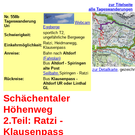
zur Titelseite
alle Tageswanderungen
Nr. 558b
Tageswanderung
Webcam
Uri
Eggberge
sportlich T2,
Schwierigkeit:
ungefährliche Bergwege
Ratzi, Heidmanegg,
Einkehrmöglichkeit:
Klausenpass
Anreise:
Bahn nach
Altdorf
-
(Fahrplan
)
Bus
Altdorf -
Spiringen
alte Post
zur Detailkarte
, gezeich
Seilbahn
Spiringen - Ratzi
Rückreise:
Bus
Klausenpass -
Altdorf UR oder Linthal
GL
Schächentaler
Höhenweg
2.Teil: Ratzi -
Klausenpass