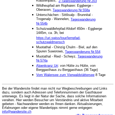
Klausenpass,
2-Tageswanderung Nr.203
Wildheupfad am Rophaien: Eggberge -
Oberaxen,
Tageswanderung Nr.558a
Unterschächen - Sittlisalp - Brunnital -
Trogenalp - Wannelen,
Tageswanderung
Nr.554b
Schutzwaldlehrpfad Altdorf 450m - Eggberge
1445m, ca. 3h, bei
https://uri.swiss/tour/lernpfad-
schutzwaldmensch
Muotathal - Chinzig Chulm - Biel, auf den
Spuren Suworows,
Tageswanderung Nr.554
Muotathal - Ried - Schwyz,
Tageswanderung
Nr.574a
Alpenkranz Uri
: von Hütte zu Hütte, von
Berggasthaus zu Berggasthaus (36 Tage)
Vom Walensee zum Vierwaldstättersee
8 Tage
Bei der Wandersite findet man nicht nur Wegbeschreibungen und Links
dazu, sondern auch Adressen und Telefonnummern der Gasthäuser
unterwegs. Es liegt in der Natur der Sache, dass solche Informationen
veralten. Hier werden Besucher um Verständnis und aktive Mitarbeit
gebeten - Nachwanderer werden es Ihnen danken. Aktualisierungen,
Erfahrungen oder eigene Wandertipps nimmt gerne entgegen:
info@wandersite.ch