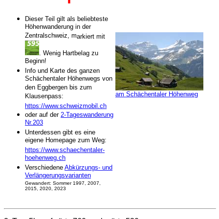
Dieser Teil gilt als beliebteste
Höhenwanderung in der
Zentralschweiz, m
arkiert mit
. Wenig Hartbelag zu
Beginn!
Info und Karte des ganzen
Schächentaler Höhenwegs von
den Eggbergen bis zum
am Schächentaler Höhenweg
Klausenpass:
https://www.schweizmobil.ch
oder auf der
2-Tageswanderung
Nr.203
Unterdessen gibt es eine
eigene Homepage zum Weg:
https://www.schaechentaler-
hoehenweg.ch
Verschiedene
Abkürzungs- und
Verlängerungsvarianten
Gewandert: Sommer 1997, 20
07,
2015, 2020, 2023