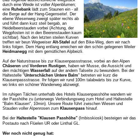
durch eine Weide ist voller Alpenblumen;
eine
Ruhebank
lädt zum Staunen ein - all
die Berge auf der Hang-Gegenseite!. Der
ebene Wiesenweg zweigt später rechts ab
und führt dann kurz steil bergab, an
Heidelbeerstauden vorbei (Achtung, der
Wegpfosten ist in den Beerenstauden kaum
sichtbar). Nach den letzten steilen Kurven
treffen wir beun Wegweiser
Alt-Stafel
auf den Bike-Weg, dem wir nach
links folgen. Dem Hang entlang erreichen wir den schön gelegenen Weiler
Heidmanegg
mit dem gemütlichen Alpbeizli.
Auf der Naturstrasse bis zur Klausenpassstrasse, vorbei an den Alpen
Chäseren
und
Vorderen Rustigen
, haben wir Musse, die Aussicht und
den mächtigen
Wasserfall
auf der andern Talseite zu bewundern. Bei der
Haltestelle "
Unterschächen Untere Balm
" betreten wir kurz die
Klausenpassstrasse. Ihr folgen wir rund 100m talabwärts bis zur Kurve,
wo links ein schöner Wanderweg abzweigt.
I
m ruhigen
Tälchen
unterhalb des Hotels Klausenpasshöhe
wandern
wir
de
r
Passhöhe zu (
unterwegs
Verbindungsweg zum Hotel und Haltestelle
"Balm Klausen", 10min).
Unsere Route führt zwischen
Wiesen und
Stauden voller Alpenrosen
zum
Klausenpass
hinauf.
Bei der
Haltestelle "Klausen Passhöhe"
(Imbisskiosk) besteigen wir das
Postauto nach Flüelen UR oder Linthal GL.
Wer noch nicht genug hat: