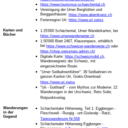
https://www.tourismus-schaechental.ch
Vereinigung der Urner Berghütten und
Berggasthäuser:
https://www.alpenkranz.ch
Ferienregion Uri:
https://www.uri.swiss
Karten und
1:25'000 Schächental, Urner Wanderkarten, bei
Bücher
https://www.urnerwanderwege.ch
1:50'000 Blatt 246T, Klausenpass, erhältlich
bei
https://www.schweizer-wanderwege.ch
oder
https://shop.swisstopo.admin.ch/
Digitale Karte:
https://schweizmobil.ch
,
Wanderwegnetz der Schweiz, mit
eingezeichneter Route
"Urner Seilbahnenführer": 39 Seilbahnen im
ganzen Kanton Uri, Gratis-Download:
https://www.uri.swiss
"Uri - Gotthard" - vom Mythos zur Moderne: 22
Wanderungen in der Urschweiz, Reto Solèr,
Rotpunktverlag
Wanderungen
Schächentaler Höhenweg, Teil 1: Eggbergen -
in der
Fleschseeli - Ruogig - unt.Gisleralp - Ratzi,
Gegend
Tageswanderung Nr.558
Schächentaler Höhenweg Eggbergen -