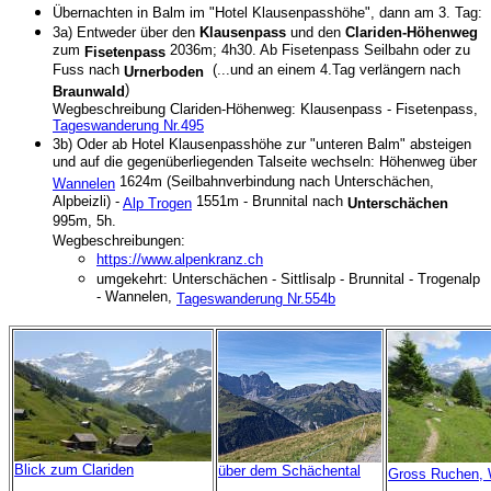
Übernachten in Balm im "Hotel Klausenpasshöhe", dann am 3. Tag:
3a) Entweder über den
Klausenpass
und den
Clariden-Höhenweg
zum
2036m; 4h30. Ab Fisetenpass Seilbahn oder zu
Fisetenpass
Fuss nach
(...und an einem 4.Tag verlängern nach
Urnerboden
)
Braunwald
Wegbeschreibung Clariden-Höhenweg: Klausenpass - Fisetenpass,
Tageswanderung Nr.495
3b) Oder ab Hotel Klausenpasshöhe zur "unteren Balm" absteigen
und auf die gegenüberliegenden Talseite wechseln: Höhenweg über
1624m (Seilbahnverbindung nach Unterschächen,
Wannelen
Alpbeizli) -
1551m - Brunnital nach
Alp Trogen
Unterschächen
995m, 5h.
Wegbeschreibungen:
https://www.alpenkranz.ch
umgekehrt: Unterschächen - Sittlisalp - Brunnital - Trogenalp
- Wannelen,
Tageswanderung Nr.554b
Blick zum Clariden
über dem Schächental
Gross Ruchen, 