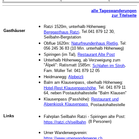
alle Tageswanderungen
zur Titelseite
Ratzi 1520m, unterhalb Höhenweg:
Gasthäuser
, Tel.041 879 12 30,
Berggasthaus Ratzi
Seilbahn-Bergstation
Obflue 1620m:
Naturfreundenhaus Rietlig
, Tel:
056 245 36 83 (10 Min. unterhalb Höhenweg)
Spiringen (im Tal),
Restaurant Alte Post
Unterhalb Höhenweg, ab Verzweigung zum
"Älpeli": Ratismatt 1585m:
,
Schlafen im Stroh
Fam. Müller Tel: 041 879 12 05
Heidmanegg:
Alpbeizli
Balm am Klausenpass, oberhalb Höhenweg:
Tel. 041 879 11
Hotel-Rest.Klausenpasshöhe,
64, neben Postautohaltestelle "Balm Klausen"
Klausenpass (Passhöhe):
Restaurant und
Alpenkiosk Klausenpass
, Postautohaltestelle
Links
Fahrplan Seilbahn Ratzi - Spiringen alte Post:
(8 Personen)
https://ratzi.ch/seilbahn
Urner Wanderwegverein:
https://www.urnerwanderwege.ch