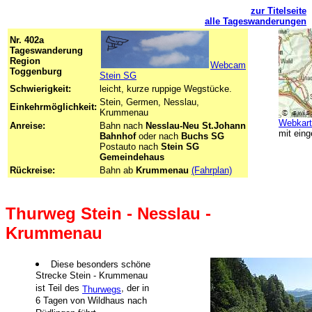
zur Titelseite
alle Tageswanderungen
Nr. 402a
Tageswanderung
Region
Webcam
Toggenburg
Stein SG
Schwierigkeit:
leicht, kurze ruppige Wegstücke.
Stein, Germen, Nesslau,
Einkehrmöglichkeit:
Krummenau
Webkart
Anreise:
Bahn nach
Nesslau-Neu St.Johann
mit
ein
Bahnhof
oder nach
Buchs SG
Postauto nach
Stein SG
Gemeindehaus
Rückreise:
Bahn ab
Krummenau
-
(Fahrplan)
.
Thurweg Stein - Nesslau -
Krummenau
Diese besonders schöne
Strecke Stein - Krummenau
ist Teil des
, der in
Thurwegs
6 Tagen von Wildhaus nach