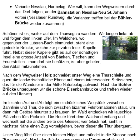
Variante Nesslau, Hartbelag: Wer will, kann den Wegweisern durch
das Dorf folgen, an der
Bahnstation Nesslau-Neu St.Johann
vorbei (Nesslauer Rundweg;
die Varianten treffen bei der
Bühler-
Brücke
wieder zusammen
).
Schöner ist es, weiter auf dem Thurweg zu wandern. Wir biegen links ab
und folgen dem linken Ufer.
Im Wäldchen, wo
gegenüber der Luteren-Bach einmündet, steht eine
gedeckte Brücke, welche zur privaten Inseli-Kapelle
führt. Nebst dieser Kapelle gibt es auf der schattigen
Insel eine grosse Anzahl von Bänken, Tischen und
Feuerstellen - man darf sie benützen, ist aber gebeten,
den Abfall mitzunehmen.
Nach dem Wegweiser
Holz
schneidet unser Weg eine Thurschleife und
quert die landwirtschaftliche Ebene auf einem interessanten Strässchen,
das für die Wanderer in der Mitte Naturbelag aufweist. Nach der
Bühler-
Brücke
unterqueren wir die schöne Eisenbahnbrücke und treffen wieder
auf den Uferweg.
Im leichten Auf und Ab folgt ein eindrückliches Wegstück zwischen
Bahnlinie und Thur, die sich zwischen bizarren Felsformationen staut, um
dann mit Getöse hinunter zu brausen. Im Wald entdecken wir lauschige
Plätzchen fürs Picknick. Die Route führt dem Waldrand entlang und
wechselt auf die andere Seite des Gleises; wer Glück hat, sieht in
nächster Nähe einen Zug vorbeigleiten, bevor dieser die Thur überquert.
Unser Weg führt über einen kleinen Hügel und mündet in die Strasse nach
"Krummenau". Nach der Brücke queren wir den
Campingplatz
und