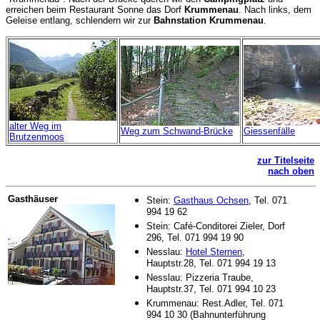
erreichen beim Restaurant Sonne das Dorf
Krummenau
. Nach links, dem
Geleise entlang, schlendern wir zur
Bahnstation Krummenau
.
alter Weg im
Weg zum Schwand-Brücke
Giessenfälle
Brutzenmoos
zur Titelseite
nach oben
Gasthäuser
Stein:
Gasthaus Ochsen
, Tel. 071
994 19 62
Stein: Café-Conditorei Zieler, Dorf
296, Tel. 071 994 19 90
Nesslau:
Hotel Sternen
,
Hauptstr.28, Tel. 071 994 19 13
Nesslau: Pizzeria Traube,
Hauptstr.37, Tel. 071 994 10 23
Krummenau: Rest.Adler, Tel. 071
994 10 30 (Bahnunterführung