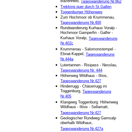
Bazenheid,
Tageswanderung Nr.862
Trekking quer durch St.Gallen
Toggenburger Höhenweg
Zum Hochmoor ob Krummenau,
Tageswanderung Nr.400
Rundwanderung Kurhaus Voralp -
Hochmoor Gamperfin - Galfer -
Kurhaus Voralp,
Tageswanderung
Nr.402c
Krummenau - Salomonstempel -
Ebnat-Kappel,
Tageswanderung
Nr.444a
Lutertannen - Risipass - Nesslau,
Tageswanderung Nr. 444
Höhenweg Wildhaus - Iltios,
Tageswanderung Nr.427
Hinderrugg - Chäserrugg im
Toggenburg,
Tageswanderung
Nr.405
Klangweg Toggenburg: Höhenweg
Wildhaus - Iltios - Sellamatt,
Tageswanderung Nr.427
Geologischer Rundweg Gamsalp
oberhalb Wildhaus,
Tageswanderung Nr.427a