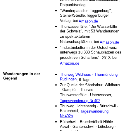
Rotpunktverlag
"Wanderparadies Toggenburg",
Steiner/Steidle,Toggenburger
Verlag, bei
Amazon.de
Thurwasserfälle: "Die Wasserfälle
der Schweiz", mit 53 Wanderungen
zu spektaktulären
Naturschauplätzen, bei
Amazon.de
"Industriekultur in der Ostschweiz -
unterwegs zu 333 Schauplätzen des
produktiven Schaffens",
, bei
2012
Amazon.de
Wanderungen in der
Thurweg Wildhaus - Thurmündung
Gegend
Rüdlingen
, 6 Tage
Zur Quelle der Säntisthur: Wildhaus
- Gamplüt - Thurwis -
Thurwasserfälle - Unterwasser,
Tageswanderung Nr.402
Thurweg Lichtensteig - Bütschwil -
Bazenheid,
Tageswanderung
Nr.402b
Bütschwil - Bruedertöbeli-Höhle -
Aewil - Ganterschwil - Lütisburg -