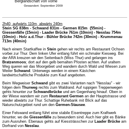
Berglandschaft von vorne
Gewandert: September 2009
2h40, aufwärts 110m, abwärts 240m
Stein SG 838m - Schwand 831m - Germen 815m (55min) -
Giessenfälle (15min) - Laader Brücke 761m (10min) - Nesslau 754m
(10min) - Holz a.d.Thur - Bühler Brücke 742m (30min) - Krummenau
713m (40min)
Nach einem Startkaffee in
Stein
gehen wir rechts am Restaurant Ochsen
vorbei zur Thur. Dem linken Ufer entlang führt ein schmaler Kiesweg. Bei
der ARA kreuzen wir den Seitenbach (Wiss Thur) und gelangen ins
Bratzenmoos
; dort auf den gelb bemalten Pfosten achten. Auf uraltem
Weg queren wir das Moorgebiet und wandern durch Wald und Wiesen zum
Weiler
Schwand
. Unterwegs werden in einem Kästchen
landwirtschaftliche Produkte zum Kauf angeboten.
Beim Wegweiser
Schwand
gibt es zwei Varianten nach "Nesslau" - wir
folgen dem
Thurweg
rechts zum Waldrand. Auf ruppigen Treppenwegen
gehts hinunter zur
Schwandbrücke
und am Gegenhang hinauf. Oben in
der Wiese wandern wir zum
Restaurant Germen
an der Hauptstrasse und
wieder abwärts zur Thur. Schattige Ruhebank mit Blick auf das
Naturschutzgebiet rund um den
Germen-Stausee
.
Einer Felswand entlang führt eine stabile Eisentreppe zum Kraftwerk
hinunter, wo die
Giessenfälle
zu bewundern sind. Auch hier gibt es Bänke
zum Ausruhen. Ebenaus gehts auf Kiessträsschen zur
Laader Brücke
am
Dorfrand von
Nesslau
.