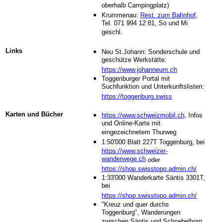
oberhalb Campingplatz)
Krummenau:
Rest. zum Bahnhof
,
Tel. 071 994 12 81, So und Mi
geschl.
Links
Neu St.Johann: Sonderschule und
geschütze Werkstätte:
https://www.johanneum.ch
Toggenburger Portal mit
Suchfunktion und Unterkunftslisten:
https://toggenburg.swiss
Karten und Bücher
https://www.schweizmobil.ch
, Infos
und Online-Karte mit
eingezeichnetem Thurweg
1:50'000 Blatt 227T Toggenburg
, bei
https://www.schweizer-
wanderwege.ch
oder
https://shop.swisstopo.admin.ch/
1:33'000
Wanderkarte Säntis 3301T,
bei
https://shop.swisstopo.admin.ch/
"Kreuz und quer durchs
Toggenburg", Wanderungen
zwischen Säntis und Schnebelhorn,